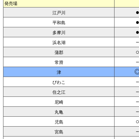
発売場
江戸川
平和島
多摩川
浜名湖
蒲郡
常滑
津
びわこ
住之江
尼崎
丸亀
児島
宮島