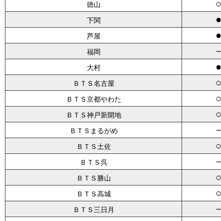
徳山
下関
芦屋
福岡
大村
ＢＴＳ名古屋
ＢＴＳ京都やわた
ＢＴＳ神戸新開地
ＢＴＳまるがめ
ＢＴＳ土佐
ＢＴＳ呉
ＢＴＳ勝山
ＢＴＳ高城
ＢＴＳ三日月