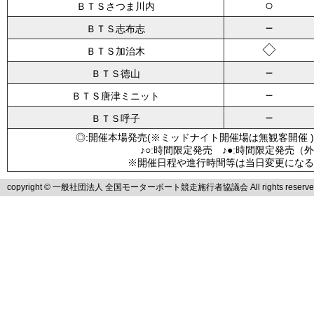
○
ＢＴＳさつま川内
－
ＢＴＳ志布志
◇
ＢＴＳ加治木
－
ＢＴＳ徳山
－
ＢＴＳ唐津ミニット
－
ＢＴＳ呼子
◎:開催本場発売(※ミッドナイト開催場は無観客開催 )
♪○:時間限定発売 ♪●:時間限定発売（
※開催日程や進行時間等は当日変更になる
copyright © 一般社団法人 全国モーターボート競走施行者協議会 All rights reserve