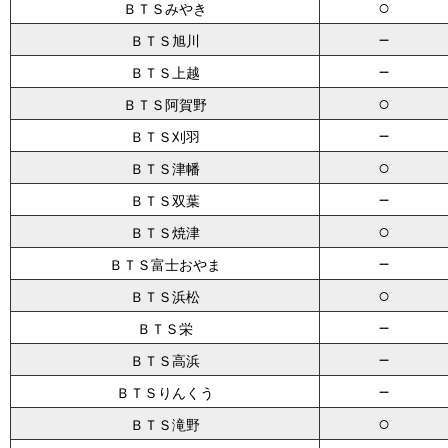
○
ＢＴＳみやき
－
ＢＴＳ旭川
－
ＢＴＳ上越
○
ＢＴＳ阿賀野
－
ＢＴＳ刈羽
○
ＢＴＳ津幡
－
ＢＴＳ双葉
○
ＢＴＳ焼津
－
ＢＴＳ富士おやま
○
ＢＴＳ浜松
－
ＢＴＳ栄
－
ＢＴＳ高浜
－
ＢＴＳりんくう
○
ＢＴＳ滝野