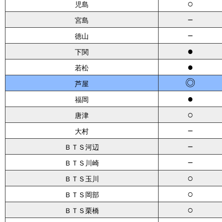
○
児島
－
宮島
－
徳山
●
下関
●
若松
◎
芦屋
●
福岡
○
唐津
－
大村
－
ＢＴＳ河辺
－
ＢＴＳ川崎
○
ＢＴＳ玉川
○
ＢＴＳ岡部
○
ＢＴＳ栗橋