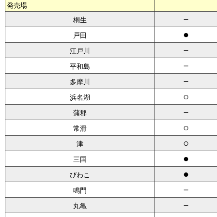
発売場
－
桐生
●
戸田
－
江戸川
－
平和島
－
多摩川
○
浜名湖
－
蒲郡
○
常滑
○
津
●
三国
●
びわこ
－
鳴門
－
丸亀