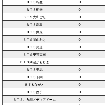
○
ＢＴＳ相生
○
ＢＴＳ朝来
○
ＢＴＳ大和ごせ
○
ＢＴＳ鳥取
○
ＢＴＳ井原
○
ＢＴＳ岡山わけ
○
ＢＴＳ尾道
○
ＢＴＳ安芸高田
－
ＢＴＳ阿波かもじま
○
ＢＴＳ美馬
○
ＢＴＳ下関
○
ＢＴＳながと
○
ＢＴＳ西予
○
ＢＴＳ北九州メディアドーム