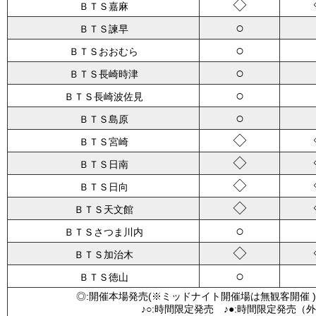
◇
ＢＴＳ嘉麻
○
ＢＴＳ諫早
○
ＢＴＳおおむら
○
ＢＴＳ長崎時津
○
ＢＴＳ長崎波佐見
○
ＢＴＳ島原
◇
ＢＴＳ宮崎
◇
ＢＴＳ日南
◇
ＢＴＳ日向
◇
ＢＴＳ天文館
○
ＢＴＳさつま川内
◇
ＢＴＳ加治木
○
ＢＴＳ徳山
◎:開催本場発売(※ミッドナイト開催場は無観客開催 )
♪○:時間限定発売 ♪●:時間限定発売（