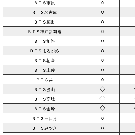
○
ＢＴＳ市原
○
ＢＴＳ名古屋
○
ＢＴＳ梅田
○
ＢＴＳ神戸新開地
○
ＢＴＳ姫路
○
ＢＴＳまるがめ
○
ＢＴＳ朝倉
○
ＢＴＳ土佐
○
ＢＴＳ呉
◇
ＢＴＳ勝山
◇
ＢＴＳ高城
◇
ＢＴＳ金峰
○
ＢＴＳ三日月
○
ＢＴＳみやき