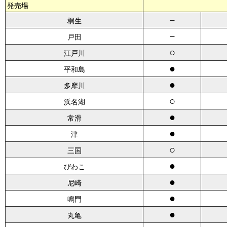
発売場
－
桐生
－
戸田
○
江戸川
●
平和島
●
多摩川
○
浜名湖
●
常滑
●
津
○
三国
●
びわこ
●
尼崎
●
鳴門
●
丸亀