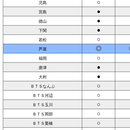
○
児島
●
宮島
●
徳山
●
下関
○
若松
◎
芦屋
○
福岡
●
唐津
●
大村
○
ＢＴＳなんぶ
○
ＢＴＳ河辺
○
ＢＴＳ玉川
○
ＢＴＳ岡部
○
ＢＴＳ栗橋