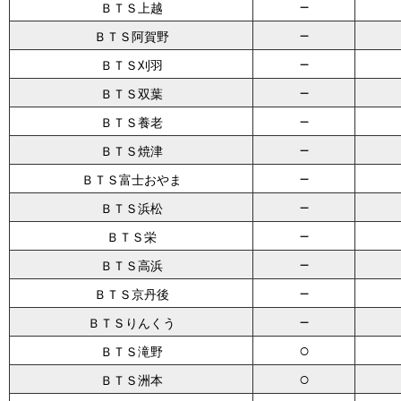
－
ＢＴＳ上越
－
ＢＴＳ阿賀野
－
ＢＴＳ刈羽
－
ＢＴＳ双葉
－
ＢＴＳ養老
－
ＢＴＳ焼津
－
ＢＴＳ富士おやま
－
ＢＴＳ浜松
－
ＢＴＳ栄
－
ＢＴＳ高浜
－
ＢＴＳ京丹後
－
ＢＴＳりんくう
○
ＢＴＳ滝野
○
ＢＴＳ洲本