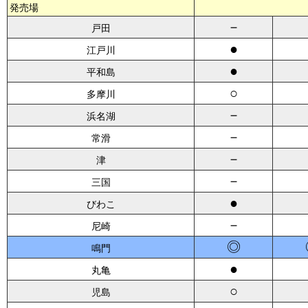
発売場
－
戸田
●
江戸川
●
平和島
○
多摩川
－
浜名湖
－
常滑
－
津
－
三国
●
びわこ
－
尼崎
◎
鳴門
●
丸亀
○
児島