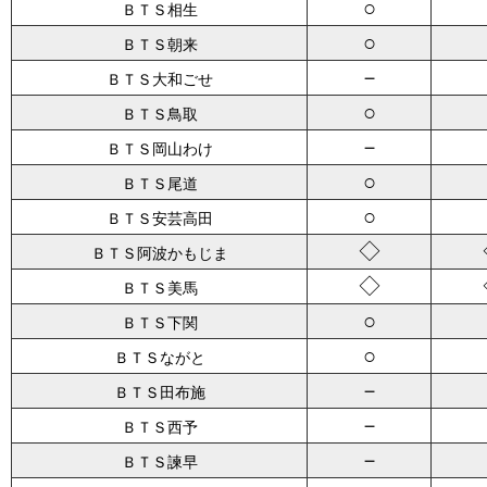
○
ＢＴＳ相生
○
ＢＴＳ朝来
－
ＢＴＳ大和ごせ
○
ＢＴＳ鳥取
－
ＢＴＳ岡山わけ
○
ＢＴＳ尾道
○
ＢＴＳ安芸高田
◇
ＢＴＳ阿波かもじま
◇
ＢＴＳ美馬
○
ＢＴＳ下関
○
ＢＴＳながと
－
ＢＴＳ田布施
－
ＢＴＳ西予
－
ＢＴＳ諫早