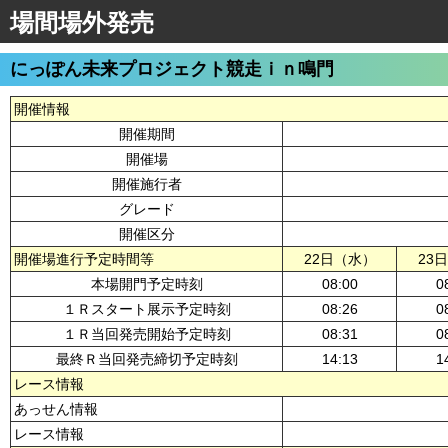
場間場外発売
にっぽん未来プロジェクト競走ｉｎ鳴門
開催情報
開催期間
開催場
開催施行者
グレード
開催区分
開催場進行予定時間等
22日（水）
23
本場開門予定時刻
08:00
0
１Ｒスタート展示予定時刻
08:26
0
１Ｒ当回発売開始予定時刻
08:31
0
最終Ｒ当回発売締切予定時刻
14:13
1
レース情報
あっせん情報
レース情報