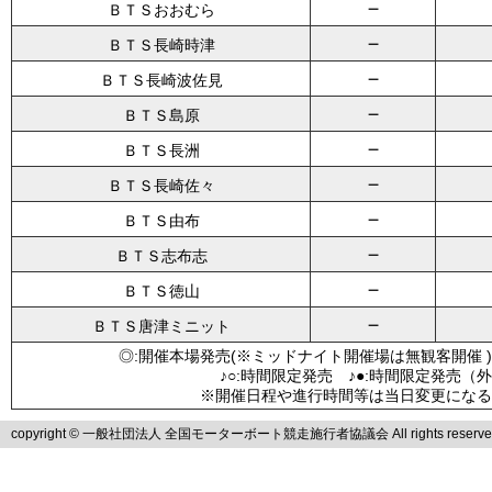
－
ＢＴＳおおむら
－
ＢＴＳ長崎時津
－
ＢＴＳ長崎波佐見
－
ＢＴＳ島原
－
ＢＴＳ長洲
－
ＢＴＳ長崎佐々
－
ＢＴＳ由布
－
ＢＴＳ志布志
－
ＢＴＳ徳山
－
ＢＴＳ唐津ミニット
◎:開催本場発売(※ミッドナイト開催場は無観客開催 )
♪○:時間限定発売 ♪●:時間限定発売（
※開催日程や進行時間等は当日変更になる
copyright © 一般社団法人 全国モーターボート競走施行者協議会 All rights reserve