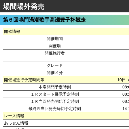
場間場外発売
第６回鳴門渦潮歌手高瀬豊子杯競走
開催情報
開催期間
開催場
開催施行者
グレード
開催区分
開催場進行予定時間等
10日
本場開門予定時刻
08:
１Ｒスタート展示予定時刻
08:
１Ｒ当回発売開始予定時刻
08:
最終Ｒ当回発売締切予定時刻
14:
レース情報
あっせん情報