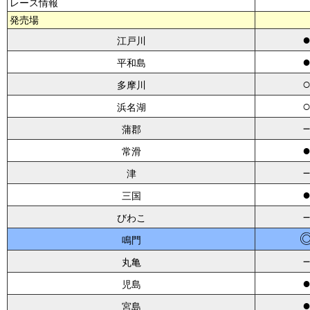
レース情報
発売場
江戸川
平和島
多摩川
浜名湖
蒲郡
常滑
津
三国
びわこ
鳴門
丸亀
児島
宮島