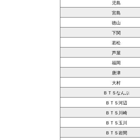
児島
宮島
徳山
下関
若松
芦屋
福岡
唐津
大村
ＢＴＳなんぶ
ＢＴＳ河辺
ＢＴＳ川崎
ＢＴＳ玉川
ＢＴＳ岩間