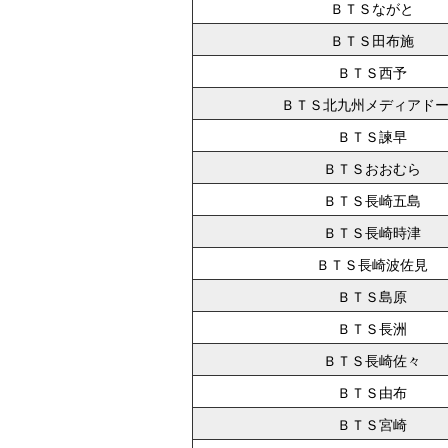
ＢＴＳながと
ＢＴＳ田布施
ＢＴＳ西予
ＢＴＳ北九州メディアド
ＢＴＳ諫早
ＢＴＳおおむら
ＢＴＳ長崎五島
ＢＴＳ長崎時津
ＢＴＳ長崎波佐見
ＢＴＳ島原
ＢＴＳ長洲
ＢＴＳ長崎佐々
ＢＴＳ由布
ＢＴＳ宮崎