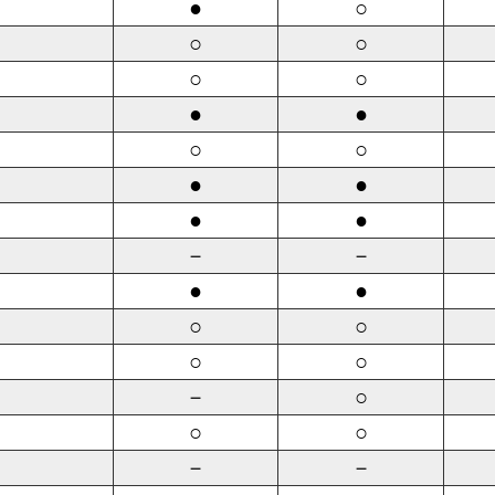
●
○
○
○
○
○
●
●
○
○
●
●
●
●
－
－
●
●
○
○
○
○
－
○
○
○
－
－