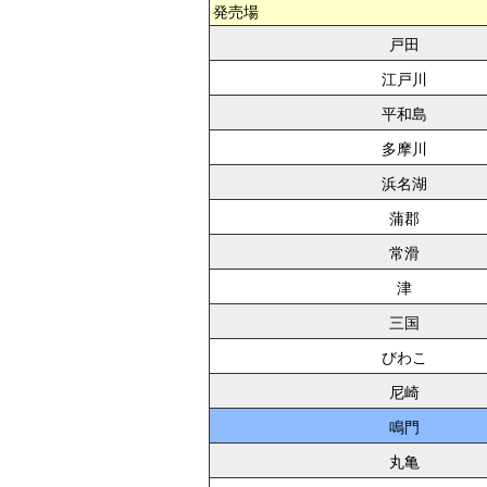
発売場
戸田
江戸川
平和島
多摩川
浜名湖
蒲郡
常滑
津
三国
びわこ
尼崎
鳴門
丸亀