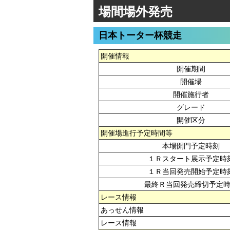
場間場外発売
日本トーター杯競走
開催情報
開催期間
開催場
開催施行者
グレード
開催区分
開催場進行予定時間等
本場開門予定時刻
１Ｒスタート展示予定時
１Ｒ当回発売開始予定時
最終Ｒ当回発売締切予定
レース情報
あっせん情報
レース情報