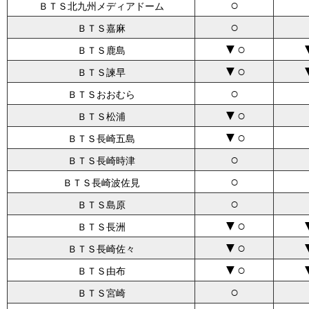
○
ＢＴＳ北九州メディアドーム
○
ＢＴＳ嘉麻
▼○
ＢＴＳ鹿島
▼○
ＢＴＳ諫早
○
ＢＴＳおおむら
▼○
ＢＴＳ松浦
▼○
ＢＴＳ長崎五島
○
ＢＴＳ長崎時津
○
ＢＴＳ長崎波佐見
○
ＢＴＳ島原
▼○
ＢＴＳ長洲
▼○
ＢＴＳ長崎佐々
▼○
ＢＴＳ由布
○
ＢＴＳ宮崎