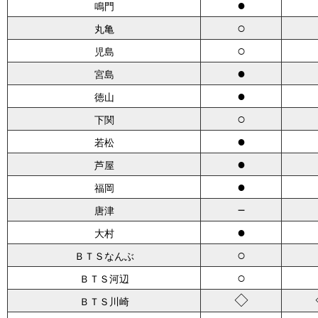
●
鳴門
○
丸亀
○
児島
●
宮島
●
徳山
○
下関
●
若松
●
芦屋
●
福岡
－
唐津
●
大村
○
ＢＴＳなんぶ
○
ＢＴＳ河辺
◇
ＢＴＳ川崎