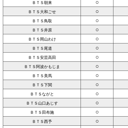
○
ＢＴＳ朝来
○
ＢＴＳ大和ごせ
○
ＢＴＳ鳥取
○
ＢＴＳ井原
○
ＢＴＳ岡山わけ
○
ＢＴＳ尾道
○
ＢＴＳ安芸高田
○
ＢＴＳ阿波かもじま
○
ＢＴＳ美馬
○
ＢＴＳ下関
○
ＢＴＳながと
○
ＢＴＳ山口あじす
○
ＢＴＳ田布施
○
ＢＴＳ西予