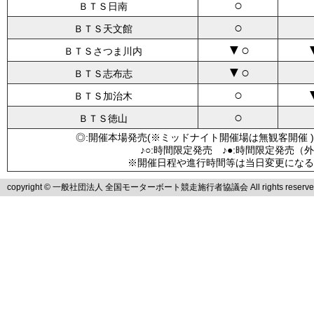
○
ＢＴＳ日南
○
ＢＴＳ天文館
▼○
ＢＴＳさつま川内
▼○
ＢＴＳ志布志
○
ＢＴＳ加治木
○
ＢＴＳ徳山
◎:開催本場発売(※ミッドナイト開催場は無観客開催 )
♪○:時間限定発売 ♪●:時間限定発売（
※開催日程や進行時間等は当日変更になる
copyright © 一般社団法人 全国モーターボート競走施行者協議会 All rights reserve