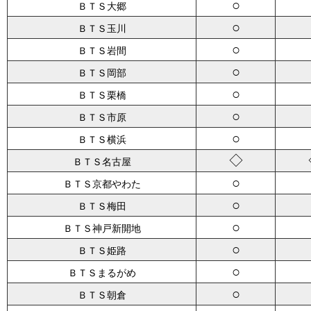
○
ＢＴＳ大郷
○
ＢＴＳ玉川
○
ＢＴＳ岩間
○
ＢＴＳ岡部
○
ＢＴＳ栗橋
○
ＢＴＳ市原
○
ＢＴＳ横浜
◇
ＢＴＳ名古屋
○
ＢＴＳ京都やわた
○
ＢＴＳ梅田
○
ＢＴＳ神戸新開地
○
ＢＴＳ姫路
○
ＢＴＳまるがめ
○
ＢＴＳ朝倉