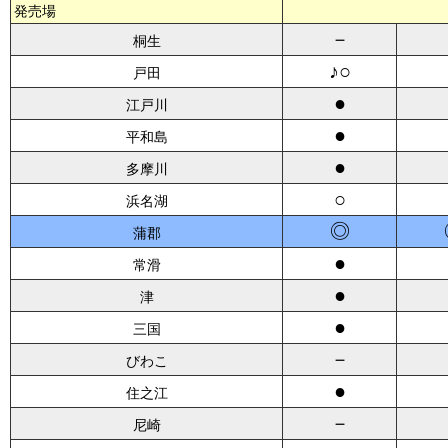
発売場
－
桐生
♪○
戸田
●
江戸川
●
平和島
●
多摩川
○
浜名湖
◎
蒲郡
●
常滑
●
津
●
三国
－
びわこ
●
住之江
－
尼崎