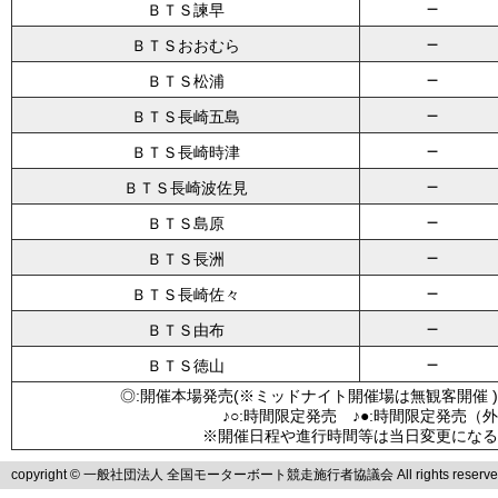
－
ＢＴＳ諫早
－
ＢＴＳおおむら
－
ＢＴＳ松浦
－
ＢＴＳ長崎五島
－
ＢＴＳ長崎時津
－
ＢＴＳ長崎波佐見
－
ＢＴＳ島原
－
ＢＴＳ長洲
－
ＢＴＳ長崎佐々
－
ＢＴＳ由布
－
ＢＴＳ徳山
◎:開催本場発売(※ミッドナイト開催場は無観客開催 )
♪○:時間限定発売 ♪●:時間限定発売（
※開催日程や進行時間等は当日変更になる
copyright © 一般社団法人 全国モーターボート競走施行者協議会 All rights reserve