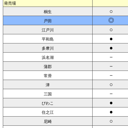
発売場
○
桐生
◎
戸田
○
江戸川
●
平和島
●
多摩川
－
浜名湖
－
蒲郡
－
常滑
○
津
－
三国
●
びわこ
●
住之江
○
尼崎