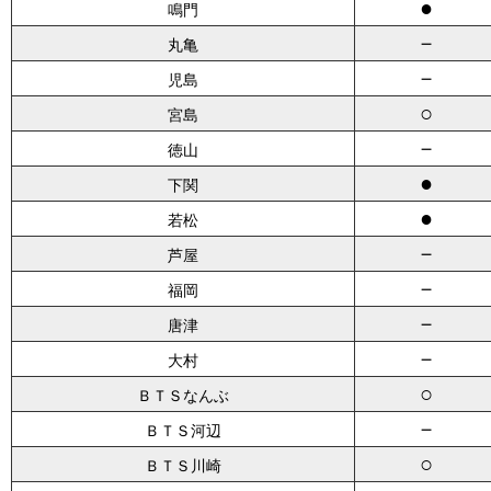
●
鳴門
－
丸亀
－
児島
○
宮島
－
徳山
●
下関
●
若松
－
芦屋
－
福岡
－
唐津
－
大村
○
ＢＴＳなんぶ
－
ＢＴＳ河辺
○
ＢＴＳ川崎