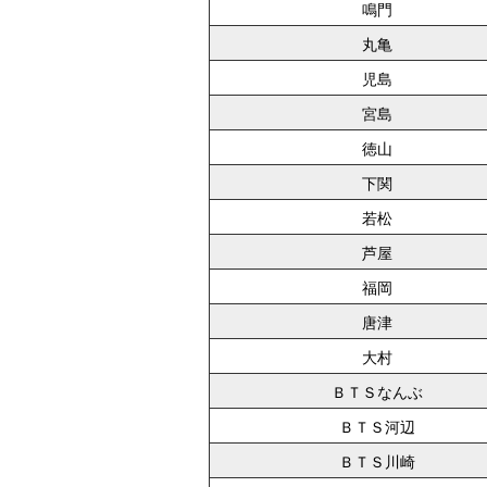
鳴門
丸亀
児島
宮島
徳山
下関
若松
芦屋
福岡
唐津
大村
ＢＴＳなんぶ
ＢＴＳ河辺
ＢＴＳ川崎