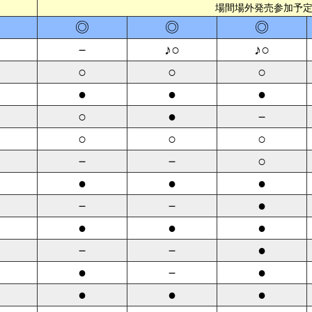
場間場外発売参加予
◎
◎
◎
－
♪○
♪○
○
○
○
●
●
●
○
●
－
○
○
○
－
－
○
●
●
●
－
－
●
●
●
●
－
－
●
●
－
●
●
●
●