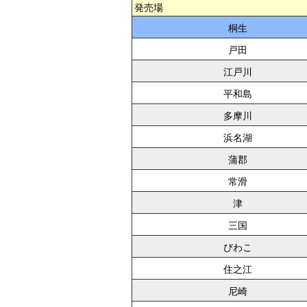
発売場
桐生
戸田
江戸川
平和島
多摩川
浜名湖
蒲郡
常滑
津
三国
びわこ
住之江
尼崎