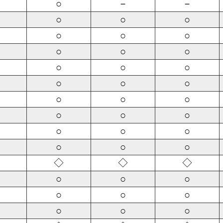
○
－
－
○
○
○
○
○
○
○
○
○
○
○
○
○
○
○
○
○
○
○
○
○
○
○
○
○
○
○
◇
◇
◇
○
○
○
○
○
○
○
○
○