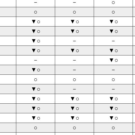
－
－
○
○
○
○
▼○
▼○
▼○
▼○
▼○
▼○
▼○
－
－
▼○
▼○
▼○
－
－
▼○
▼○
－
－
○
○
○
▼○
－
－
▼○
▼○
▼○
▼○
▼○
▼○
▼○
▼○
▼○
○
○
○