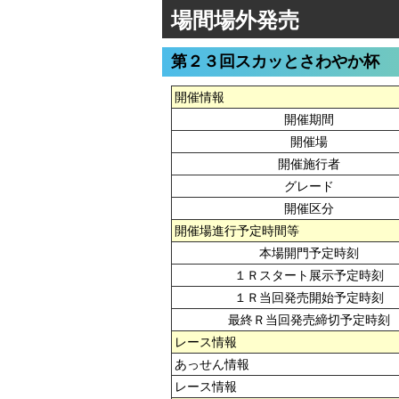
場間場外発売
第２３回スカッとさわやか杯
開催情報
開催期間
開催場
開催施行者
グレード
開催区分
開催場進行予定時間等
本場開門予定時刻
１Ｒスタート展示予定時刻
１Ｒ当回発売開始予定時刻
最終Ｒ当回発売締切予定時刻
レース情報
あっせん情報
レース情報