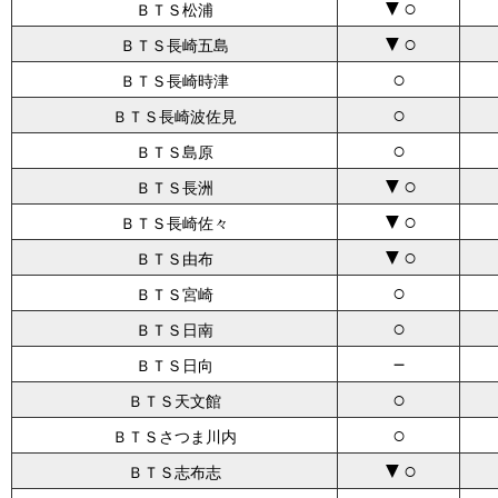
▼○
ＢＴＳ松浦
▼○
ＢＴＳ長崎五島
○
ＢＴＳ長崎時津
○
ＢＴＳ長崎波佐見
○
ＢＴＳ島原
▼○
ＢＴＳ長洲
▼○
ＢＴＳ長崎佐々
▼○
ＢＴＳ由布
○
ＢＴＳ宮崎
○
ＢＴＳ日南
－
ＢＴＳ日向
○
ＢＴＳ天文館
○
ＢＴＳさつま川内
▼○
ＢＴＳ志布志