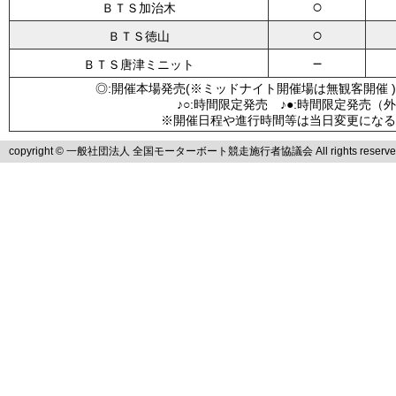
○
ＢＴＳ加治木
○
ＢＴＳ徳山
－
ＢＴＳ唐津ミニット
◎:開催本場発売(※ミッドナイト開催場は無観客開催 )
♪○:時間限定発売 ♪●:時間限定発売（
※開催日程や進行時間等は当日変更になる
copyright © 一般社団法人 全国モーターボート競走施行者協議会 All rights reserve