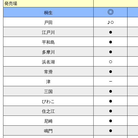
発売場
◎
桐生
♪○
戸田
●
江戸川
●
平和島
●
多摩川
○
浜名湖
●
常滑
－
津
●
三国
●
びわこ
●
住之江
●
尼崎
●
鳴門