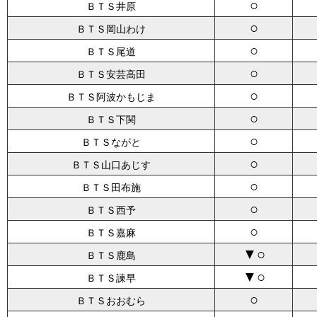
○
ＢＴＳ井原
○
ＢＴＳ岡山わけ
○
ＢＴＳ尾道
○
ＢＴＳ安芸高田
○
ＢＴＳ阿波かもじま
○
ＢＴＳ下関
○
ＢＴＳながと
○
ＢＴＳ山口あじす
○
ＢＴＳ田布施
○
ＢＴＳ西予
○
ＢＴＳ嘉麻
▼○
ＢＴＳ鹿島
▼○
ＢＴＳ諫早
○
ＢＴＳおおむら