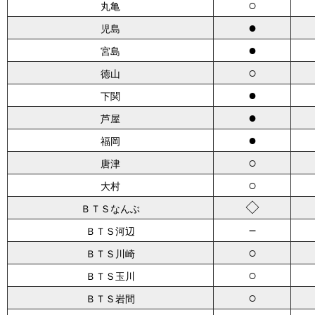
○
丸亀
●
児島
●
宮島
○
徳山
●
下関
●
芦屋
●
福岡
○
唐津
○
大村
◇
ＢＴＳなんぶ
－
ＢＴＳ河辺
○
ＢＴＳ川崎
○
ＢＴＳ玉川
○
ＢＴＳ岩間