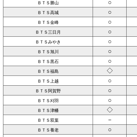
○
ＢＴＳ勝山
○
ＢＴＳ高城
○
ＢＴＳ金峰
○
ＢＴＳ三日月
○
ＢＴＳみやき
○
ＢＴＳ旭川
○
ＢＴＳ黒石
◇
ＢＴＳ福島
○
ＢＴＳ上越
○
ＢＴＳ阿賀野
○
ＢＴＳ刈羽
◇
ＢＴＳ津幡
－
ＢＴＳ双葉
○
ＢＴＳ養老