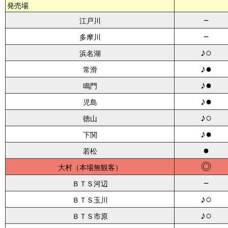
発売場
－
江戸川
－
多摩川
♪○
浜名湖
♪●
常滑
♪●
鳴門
♪●
児島
♪○
徳山
♪●
下関
●
若松
◎
大村
－
ＢＴＳ河辺
♪○
ＢＴＳ玉川
♪○
ＢＴＳ市原