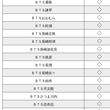
◇
ＢＴＳ鹿島
◇
ＢＴＳ諫早
◇
ＢＴＳおおむら
◇
ＢＴＳ松浦
◇
ＢＴＳ長崎五島
◇
ＢＴＳ長崎時津
◇
ＢＴＳ長崎波佐見
◇
ＢＴＳ島原
◇
ＢＴＳ長洲
◇
ＢＴＳ長崎佐々
◇
ＢＴＳ由布
◇
ＢＴＳ天文館
◇
ＢＴＳさつま川内
◇
ＢＴＳ志布志