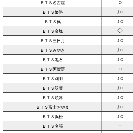
○
ＢＴＳ名古屋
♪○
ＢＴＳ姫路
♪○
ＢＴＳ呉
◇
ＢＴＳ金峰
♪○
ＢＴＳ三日月
♪○
ＢＴＳみやき
♪○
ＢＴＳ黒石
○
ＢＴＳ阿賀野
♪○
ＢＴＳ刈羽
♪○
ＢＴＳ双葉
♪○
ＢＴＳ焼津
♪○
ＢＴＳ富士おやま
♪○
ＢＴＳ浜松
－
ＢＴＳ名張