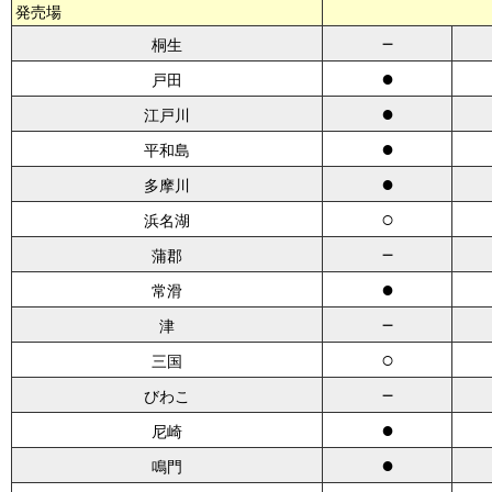
発売場
－
桐生
●
戸田
●
江戸川
●
平和島
●
多摩川
○
浜名湖
－
蒲郡
●
常滑
－
津
○
三国
－
びわこ
●
尼崎
●
鳴門