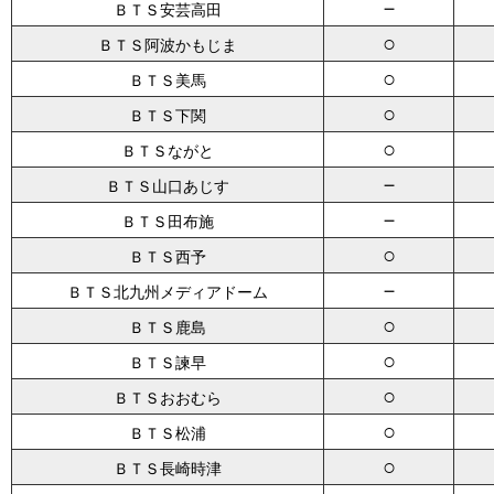
－
ＢＴＳ安芸高田
○
ＢＴＳ阿波かもじま
○
ＢＴＳ美馬
○
ＢＴＳ下関
○
ＢＴＳながと
－
ＢＴＳ山口あじす
－
ＢＴＳ田布施
○
ＢＴＳ西予
－
ＢＴＳ北九州メディアドーム
○
ＢＴＳ鹿島
○
ＢＴＳ諫早
○
ＢＴＳおおむら
○
ＢＴＳ松浦
○
ＢＴＳ長崎時津