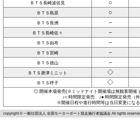
○
ＢＴＳ長崎波佐見
○
ＢＴＳ島原
－
ＢＴＳ長洲
－
ＢＴＳ長崎佐々
－
ＢＴＳ由布
－
ＢＴＳ宮崎
－
ＢＴＳ徳山
◇
ＢＴＳ唐津ミニット
◇
ＢＴＳ呼子
◎:開催本場発売(※ミッドナイト開催場は無観客開催 )
♪○:時間限定発売 ♪●:時間限定発売（
※開催日程や進行時間等は当日変更になる
copyright © 一般社団法人 全国モーターボート競走施行者協議会 All rights reserve