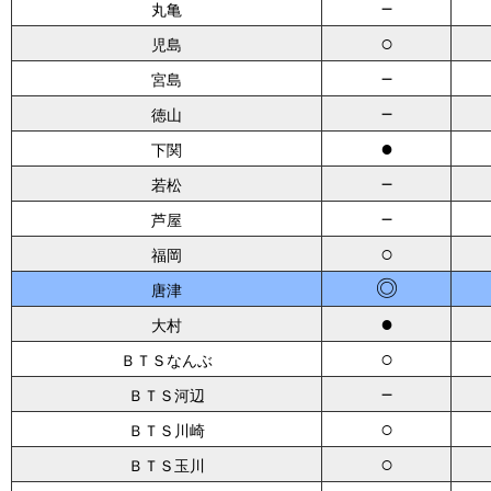
－
丸亀
○
児島
－
宮島
－
徳山
●
下関
－
若松
－
芦屋
○
福岡
◎
唐津
●
大村
○
ＢＴＳなんぶ
－
ＢＴＳ河辺
○
ＢＴＳ川崎
○
ＢＴＳ玉川