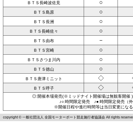
○
ＢＴＳ長崎波佐見
○
ＢＴＳ島原
○
ＢＴＳ長洲
○
ＢＴＳ長崎佐々
－
ＢＴＳ由布
○
ＢＴＳ宮崎
○
ＢＴＳさつま川内
○
ＢＴＳ徳山
◇
ＢＴＳ唐津ミニット
◇
ＢＴＳ呼子
◎:開催本場発売(※ミッドナイト開催場は無観客開催 )
♪○:時間限定発売 ♪●:時間限定発売（
※開催日程や進行時間等は当日変更になる
copyright © 一般社団法人 全国モーターボート競走施行者協議会 All rights reserve