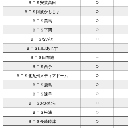
○
ＢＴＳ安芸高田
○
ＢＴＳ阿波かもじま
○
ＢＴＳ美馬
○
ＢＴＳ下関
○
ＢＴＳながと
－
ＢＴＳ山口あじす
－
ＢＴＳ田布施
○
ＢＴＳ西予
○
ＢＴＳ北九州メディアドーム
○
ＢＴＳ鹿島
○
ＢＴＳ諫早
○
ＢＴＳおおむら
○
ＢＴＳ松浦
○
ＢＴＳ長崎時津