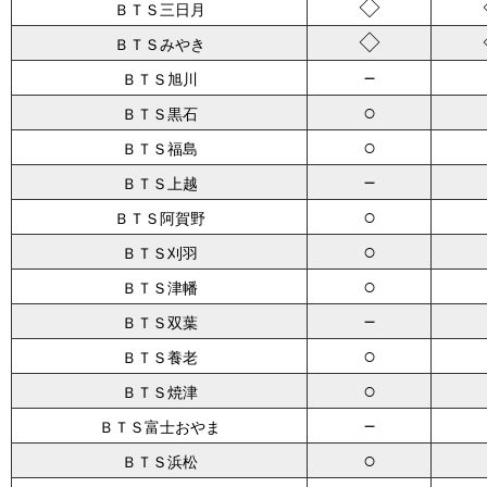
◇
ＢＴＳ三日月
◇
ＢＴＳみやき
－
ＢＴＳ旭川
○
ＢＴＳ黒石
○
ＢＴＳ福島
－
ＢＴＳ上越
○
ＢＴＳ阿賀野
○
ＢＴＳ刈羽
○
ＢＴＳ津幡
－
ＢＴＳ双葉
○
ＢＴＳ養老
○
ＢＴＳ焼津
－
ＢＴＳ富士おやま
○
ＢＴＳ浜松