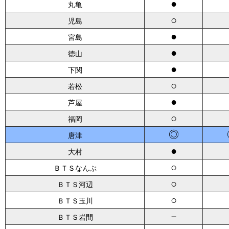
●
丸亀
○
児島
●
宮島
●
徳山
●
下関
○
若松
●
芦屋
○
福岡
◎
唐津
●
大村
○
ＢＴＳなんぶ
○
ＢＴＳ河辺
○
ＢＴＳ玉川
－
ＢＴＳ岩間