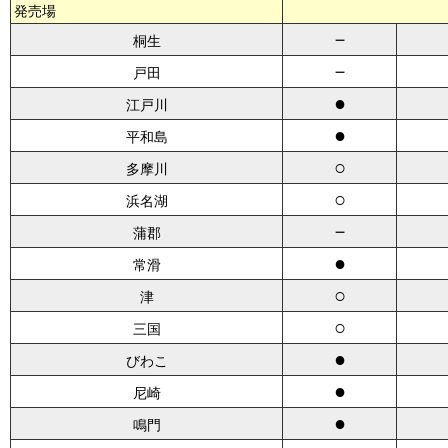
発売場
－
桐生
－
戸田
●
江戸川
●
平和島
○
多摩川
○
浜名湖
－
蒲郡
●
常滑
○
津
○
三国
●
びわこ
●
尼崎
●
鳴門