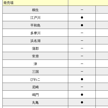
発売場
－
桐生
●
江戸川
●
平和島
－
多摩川
－
浜名湖
－
蒲郡
－
常滑
－
津
－
三国
●
びわこ
－
尼崎
●
鳴門
●
丸亀