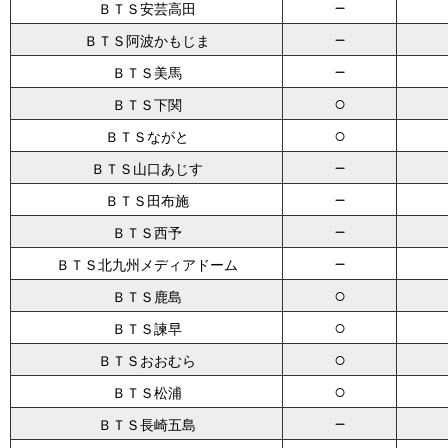
－
ＢＴＳ安芸高田
－
ＢＴＳ阿波かもじま
－
ＢＴＳ美馬
○
ＢＴＳ下関
○
ＢＴＳながと
－
ＢＴＳ山口あじす
－
ＢＴＳ田布施
－
ＢＴＳ西予
－
ＢＴＳ北九州メディアドーム
○
ＢＴＳ鹿島
○
ＢＴＳ諫早
○
ＢＴＳおおむら
○
ＢＴＳ松浦
－
ＢＴＳ長崎五島