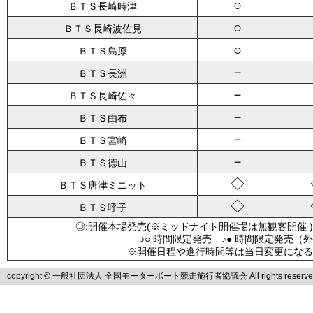
○
ＢＴＳ長崎時津
○
ＢＴＳ長崎波佐見
○
ＢＴＳ島原
－
ＢＴＳ長洲
－
ＢＴＳ長崎佐々
－
ＢＴＳ由布
－
ＢＴＳ宮崎
－
ＢＴＳ徳山
◇
ＢＴＳ唐津ミニット
◇
ＢＴＳ呼子
◎:開催本場発売(※ミッドナイト開催場は無観客開催 )
♪○:時間限定発売 ♪●:時間限定発売（
※開催日程や進行時間等は当日変更になる
copyright © 一般社団法人 全国モーターボート競走施行者協議会 All rights reserve