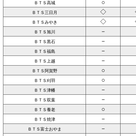
○
ＢＴＳ高城
◇
ＢＴＳ三日月
◇
ＢＴＳみやき
－
ＢＴＳ旭川
－
ＢＴＳ黒石
－
ＢＴＳ福島
－
ＢＴＳ上越
○
ＢＴＳ阿賀野
○
ＢＴＳ刈羽
－
ＢＴＳ津幡
－
ＢＴＳ双葉
○
ＢＴＳ養老
－
ＢＴＳ焼津
－
ＢＴＳ富士おやま