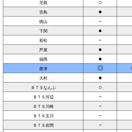
○
児島
●
宮島
－
徳山
●
下関
－
若松
●
芦屋
●
福岡
◎
唐津
●
大村
○
ＢＴＳなんぶ
－
ＢＴＳ河辺
－
ＢＴＳ川崎
－
ＢＴＳ玉川
－
ＢＴＳ岩間