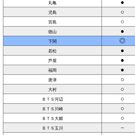
●
丸亀
○
児島
○
宮島
●
徳山
◎
下関
●
若松
●
芦屋
●
福岡
○
唐津
○
大村
○
ＢＴＳ河辺
○
ＢＴＳ川崎
○
ＢＴＳ大郷
－
ＢＴＳ玉川