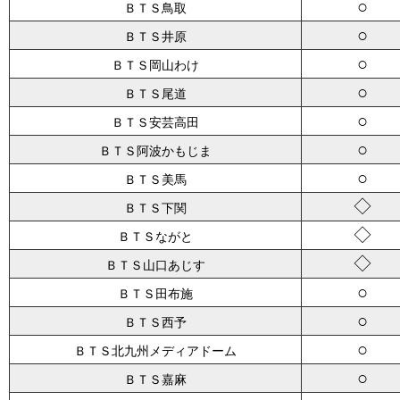
○
ＢＴＳ鳥取
○
ＢＴＳ井原
○
ＢＴＳ岡山わけ
○
ＢＴＳ尾道
○
ＢＴＳ安芸高田
○
ＢＴＳ阿波かもじま
○
ＢＴＳ美馬
◇
ＢＴＳ下関
◇
ＢＴＳながと
◇
ＢＴＳ山口あじす
○
ＢＴＳ田布施
○
ＢＴＳ西予
○
ＢＴＳ北九州メディアドーム
○
ＢＴＳ嘉麻