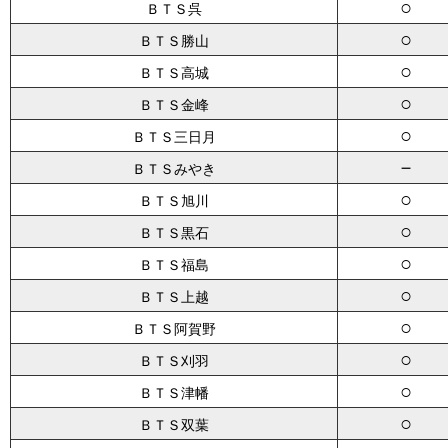
○
ＢＴＳ呉
○
ＢＴＳ勝山
○
ＢＴＳ高城
○
ＢＴＳ金峰
○
ＢＴＳ三日月
－
ＢＴＳみやき
○
ＢＴＳ旭川
○
ＢＴＳ黒石
○
ＢＴＳ福島
○
ＢＴＳ上越
○
ＢＴＳ阿賀野
○
ＢＴＳ刈羽
○
ＢＴＳ津幡
○
ＢＴＳ双葉