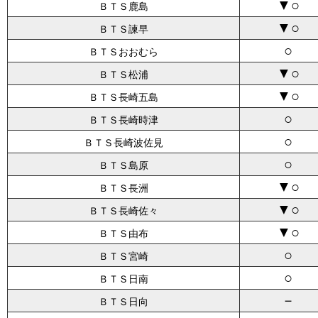
▼○
ＢＴＳ鹿島
▼○
ＢＴＳ諫早
○
ＢＴＳおおむら
▼○
ＢＴＳ松浦
▼○
ＢＴＳ長崎五島
○
ＢＴＳ長崎時津
○
ＢＴＳ長崎波佐見
○
ＢＴＳ島原
▼○
ＢＴＳ長洲
▼○
ＢＴＳ長崎佐々
▼○
ＢＴＳ由布
○
ＢＴＳ宮崎
○
ＢＴＳ日南
－
ＢＴＳ日向