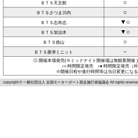
○
ＢＴＳ天文館
○
ＢＴＳさつま川内
▼○
ＢＴＳ志布志
▼○
ＢＴＳ加治木
○
ＢＴＳ徳山
－
ＢＴＳ唐津ミニット
◎:開催本場発売(※ミッドナイト開催場は無観客開催 )
♪○:時間限定発売 ♪●:時間限定発売（
※開催日程や進行時間等は当日変更になる
copyright © 一般社団法人 全国モーターボート競走施行者協議会 All rights reserve