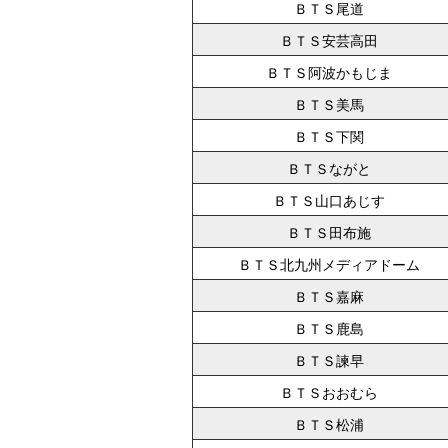
ＢＴＳ尾道
ＢＴＳ安芸高田
ＢＴＳ阿波かもじま
ＢＴＳ美馬
ＢＴＳ下関
ＢＴＳながと
ＢＴＳ山口あじす
ＢＴＳ田布施
ＢＴＳ北九州メディアドーム
ＢＴＳ嘉麻
ＢＴＳ鹿島
ＢＴＳ諫早
ＢＴＳおおむら
ＢＴＳ松浦