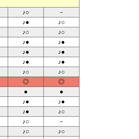
♪○
－
♪●
♪○
♪○
♪○
♪●
♪●
♪●
♪●
♪●
♪●
♪○
♪○
◎
◎
●
●
♪●
♪●
♪●
♪○
♪○
－
♪○
♪○