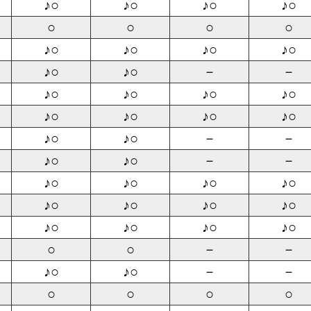
♪○
♪○
♪○
♪○
○
○
○
○
♪○
♪○
♪○
♪○
♪○
♪○
－
－
♪○
♪○
♪○
♪○
♪○
♪○
♪○
♪○
♪○
♪○
－
－
♪○
♪○
－
－
♪○
♪○
♪○
♪○
♪○
♪○
♪○
♪○
♪○
♪○
♪○
♪○
○
○
－
－
♪○
♪○
－
－
○
○
○
○