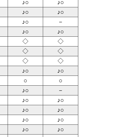
♪○
♪○
♪○
♪○
♪○
－
♪○
♪○
◇
◇
◇
◇
◇
◇
♪○
♪○
○
○
♪○
－
♪○
♪○
♪○
♪○
♪○
♪○
♪○
♪○