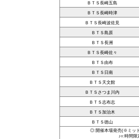
ＢＴＳ長崎五島
ＢＴＳ長崎時津
ＢＴＳ長崎波佐見
ＢＴＳ島原
ＢＴＳ長洲
ＢＴＳ長崎佐々
ＢＴＳ由布
ＢＴＳ日南
ＢＴＳ天文館
ＢＴＳさつま川内
ＢＴＳ志布志
ＢＴＳ加治木
ＢＴＳ徳山
◎:開催本場発売(※ミッ
♪○:時間