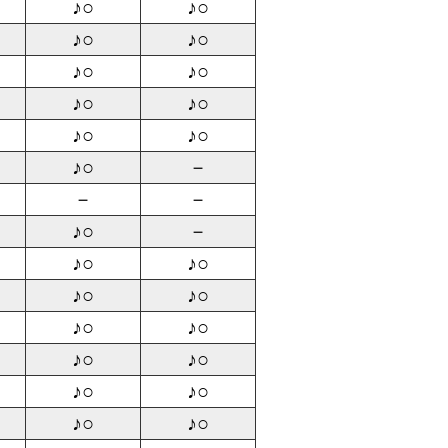
♪○
♪○
♪○
♪○
♪○
♪○
♪○
♪○
♪○
♪○
♪○
－
－
－
♪○
－
♪○
♪○
♪○
♪○
♪○
♪○
♪○
♪○
♪○
♪○
♪○
♪○