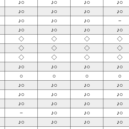
♪○
♪○
♪○
♪○
♪○
♪○
♪○
♪○
♪○
♪○
♪○
－
♪○
♪○
♪○
♪○
◇
◇
◇
◇
◇
◇
◇
◇
◇
◇
◇
◇
♪○
♪○
♪○
♪○
○
○
○
○
♪○
♪○
♪○
♪○
♪○
♪○
♪○
♪○
♪○
♪○
♪○
♪○
－
♪○
♪○
♪○
♪○
♪○
♪○
♪○