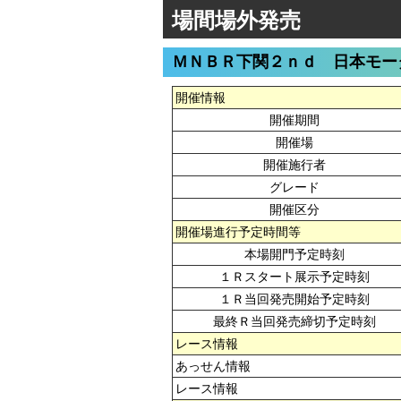
場間場外発売
ＭＮＢＲ下関２ｎｄ 日本モー
開催情報
開催期間
開催場
開催施行者
グレード
開催区分
開催場進行予定時間等
本場開門予定時刻
１Ｒスタート展示予定時刻
１Ｒ当回発売開始予定時刻
最終Ｒ当回発売締切予定時刻
レース情報
あっせん情報
レース情報