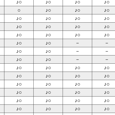
♪○
♪○
♪○
♪○
○
♪○
♪○
♪○
♪○
♪○
♪○
♪○
♪○
♪○
♪○
♪○
♪○
♪○
♪○
♪○
♪○
♪○
－
－
♪○
♪○
－
－
♪○
♪○
－
－
♪○
♪○
♪○
♪○
♪○
♪○
♪○
♪○
♪○
♪○
♪○
♪○
♪○
♪○
♪○
♪○
♪○
♪○
♪○
♪○
♪○
♪○
♪○
♪○