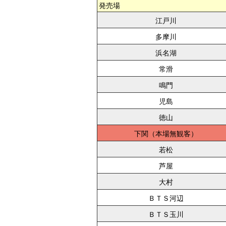
発売場
江戸川
多摩川
浜名湖
常滑
鳴門
児島
徳山
下関
若松
芦屋
大村
ＢＴＳ河辺
ＢＴＳ玉川