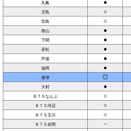
●
丸亀
○
児島
○
宮島
●
徳山
●
下関
●
若松
●
芦屋
●
福岡
◎
唐津
●
大村
○
ＢＴＳなんぶ
○
ＢＴＳ河辺
○
ＢＴＳ玉川
－
ＢＴＳ岩間