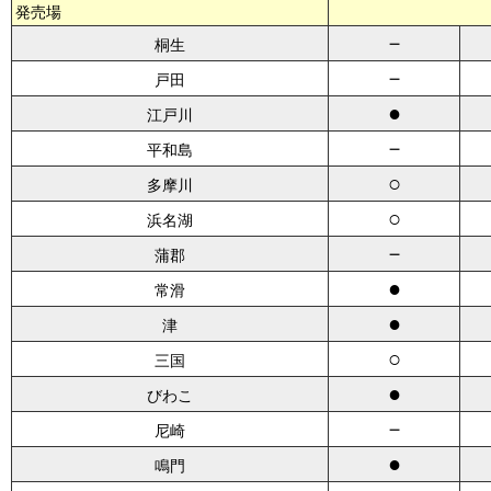
発売場
－
桐生
－
戸田
●
江戸川
－
平和島
○
多摩川
○
浜名湖
－
蒲郡
●
常滑
●
津
○
三国
●
びわこ
－
尼崎
●
鳴門