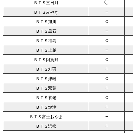
◇
ＢＴＳ三日月
－
ＢＴＳみやき
○
ＢＴＳ旭川
－
ＢＴＳ黒石
○
ＢＴＳ福島
－
ＢＴＳ上越
○
ＢＴＳ阿賀野
○
ＢＴＳ刈羽
○
ＢＴＳ津幡
○
ＢＴＳ双葉
○
ＢＴＳ養老
○
ＢＴＳ焼津
－
ＢＴＳ富士おやま
○
ＢＴＳ浜松