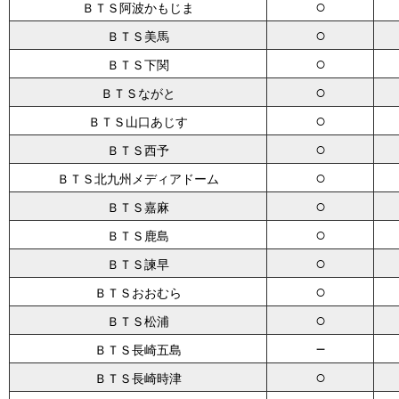
○
ＢＴＳ阿波かもじま
○
ＢＴＳ美馬
○
ＢＴＳ下関
○
ＢＴＳながと
○
ＢＴＳ山口あじす
○
ＢＴＳ西予
○
ＢＴＳ北九州メディアドーム
○
ＢＴＳ嘉麻
○
ＢＴＳ鹿島
○
ＢＴＳ諫早
○
ＢＴＳおおむら
○
ＢＴＳ松浦
－
ＢＴＳ長崎五島
○
ＢＴＳ長崎時津