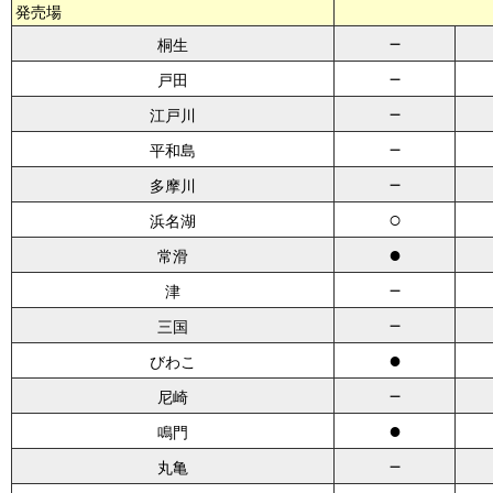
発売場
－
桐生
－
戸田
－
江戸川
－
平和島
－
多摩川
○
浜名湖
●
常滑
－
津
－
三国
●
びわこ
－
尼崎
●
鳴門
－
丸亀