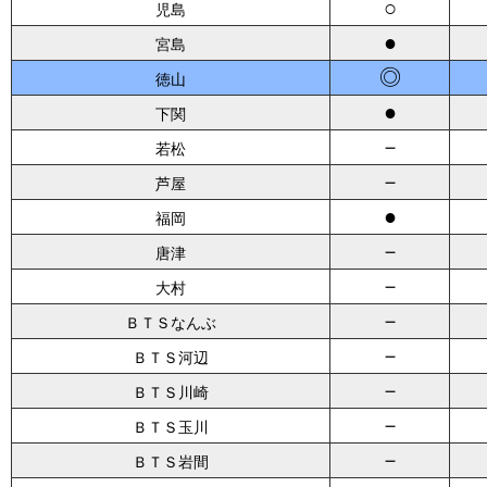
○
児島
●
宮島
◎
徳山
●
下関
－
若松
－
芦屋
●
福岡
－
唐津
－
大村
－
ＢＴＳなんぶ
－
ＢＴＳ河辺
－
ＢＴＳ川崎
－
ＢＴＳ玉川
－
ＢＴＳ岩間