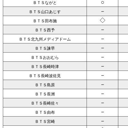
○
ＢＴＳながと
－
ＢＴＳ山口あじす
◇
ＢＴＳ田布施
－
ＢＴＳ西予
－
ＢＴＳ北九州メディアドーム
－
ＢＴＳ諫早
－
ＢＴＳおおむら
－
ＢＴＳ長崎時津
－
ＢＴＳ長崎波佐見
－
ＢＴＳ島原
－
ＢＴＳ長洲
－
ＢＴＳ長崎佐々
－
ＢＴＳ由布
－
ＢＴＳ宮崎