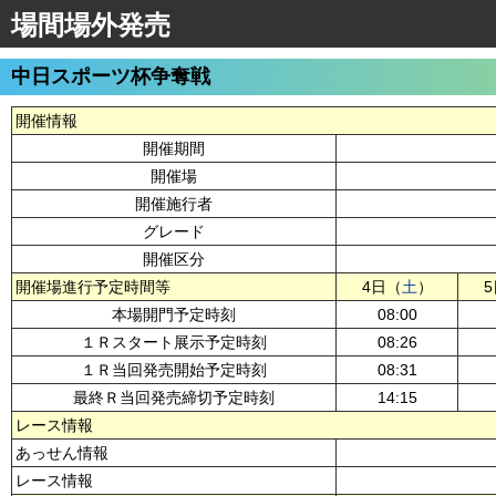
場間場外発売
中日スポーツ杯争奪戦
開催情報
開催期間
開催場
開催施行者
グレード
開催区分
開催場進行予定時間等
4日（
土
）
本場開門予定時刻
08:00
１Ｒスタート展示予定時刻
08:26
１Ｒ当回発売開始予定時刻
08:31
最終Ｒ当回発売締切予定時刻
14:15
レース情報
あっせん情報
レース情報