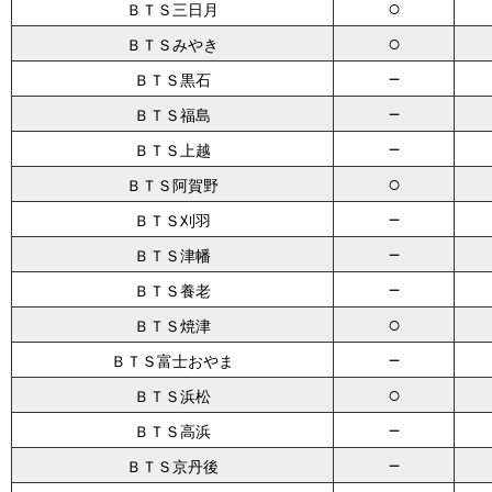
○
ＢＴＳ三日月
○
ＢＴＳみやき
－
ＢＴＳ黒石
－
ＢＴＳ福島
－
ＢＴＳ上越
○
ＢＴＳ阿賀野
－
ＢＴＳ刈羽
－
ＢＴＳ津幡
－
ＢＴＳ養老
○
ＢＴＳ焼津
－
ＢＴＳ富士おやま
○
ＢＴＳ浜松
－
ＢＴＳ高浜
－
ＢＴＳ京丹後