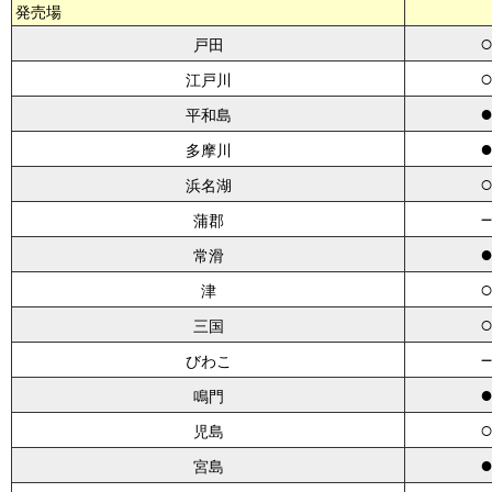
発売場
戸田
江戸川
平和島
多摩川
浜名湖
蒲郡
常滑
津
三国
びわこ
鳴門
児島
宮島