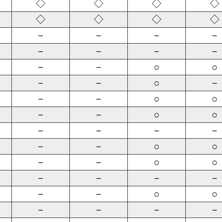
◇
◇
◇
◇
◇
◇
◇
◇
－
－
－
－
－
－
－
－
－
－
○
○
－
－
○
－
－
－
○
○
－
－
○
○
－
－
－
－
－
－
○
○
－
－
○
○
－
－
－
－
－
－
○
○
－
－
－
－