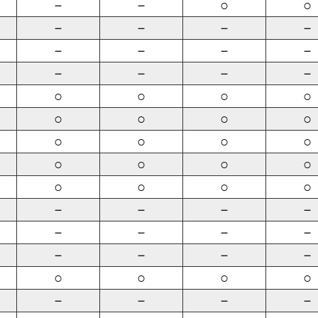
－
－
○
○
－
－
－
－
－
－
－
－
－
－
－
－
○
○
○
○
○
○
○
○
○
○
○
○
○
○
○
○
○
○
○
○
－
－
－
－
－
－
－
－
－
－
－
－
○
○
○
○
－
－
－
－