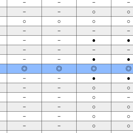
－
－
－
－
－
－
○
○
○
○
○
○
－
－
－
－
－
－
●
●
－
－
－
－
－
－
●
●
◎
◎
◎
◎
－
－
●
●
－
－
○
○
－
－
○
－
－
－
○
○
－
－
○
○
－
－
○
○