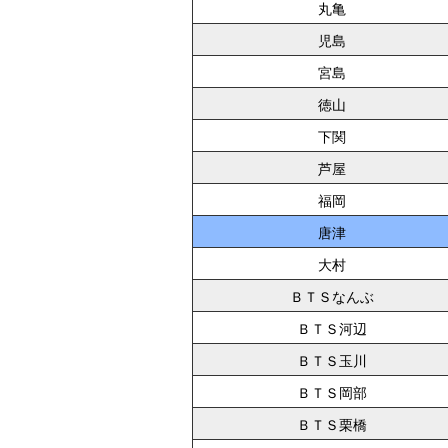
丸亀
児島
宮島
徳山
下関
芦屋
福岡
唐津
大村
ＢＴＳなんぶ
ＢＴＳ河辺
ＢＴＳ玉川
ＢＴＳ岡部
ＢＴＳ栗橋