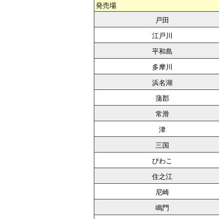
発売場
戸田
江戸川
平和島
多摩川
浜名湖
蒲郡
常滑
津
三国
びわこ
住之江
尼崎
鳴門