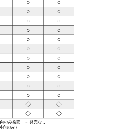
○
○
○
○
○
○
○
○
○
○
○
○
○
○
○
○
○
○
○
○
○
○
◇
◇
◇
◇
外向のみ発売 －:発売なし
（外向のみ）