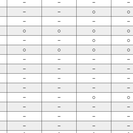
－
－
－
－
－
－
○
○
－
－
－
－
○
○
○
○
－
－
○
○
○
○
○
○
－
－
－
－
－
－
－
－
－
－
－
－
－
－
－
－
－
－
○
○
－
－
－
－
－
－
－
－
－
－
－
－