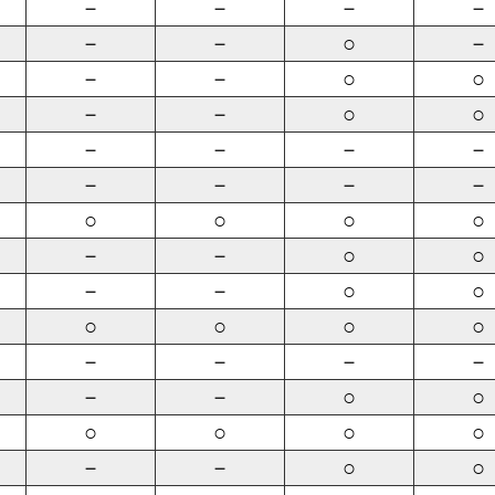
－
－
－
－
－
－
○
－
－
－
○
○
－
－
○
○
－
－
－
－
－
－
－
－
○
○
○
○
－
－
○
○
－
－
○
○
○
○
○
○
－
－
－
－
－
－
○
○
○
○
○
○
－
－
○
○