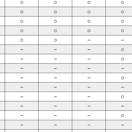
○
○
○
○
○
○
○
○
○
○
○
○
○
○
○
○
○
○
－
－
－
－
－
○
－
－
－
○
－
－
－
－
－
－
－
○
－
－
－
－
－
－
－
○
－
－
－
－
－
－
－
○
－
－
－
－