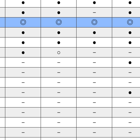
●
●
●
●
●
●
－
●
◎
◎
◎
◎
●
●
●
●
●
●
●
●
●
○
－
－
－
－
－
●
－
－
－
－
－
－
－
－
－
－
－
●
－
－
－
－
－
－
－
－
－
－
－
－
－
－
－
－