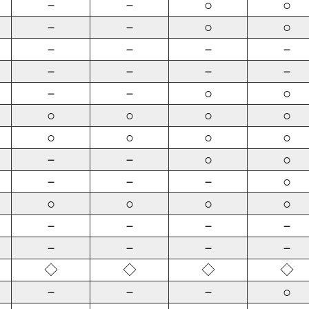
－
－
○
○
－
－
○
○
－
－
－
－
－
－
－
－
－
－
○
○
○
○
○
○
○
○
○
○
－
－
○
○
－
－
－
○
○
○
○
○
－
－
－
－
－
－
－
－
◇
◇
◇
◇
－
－
－
○