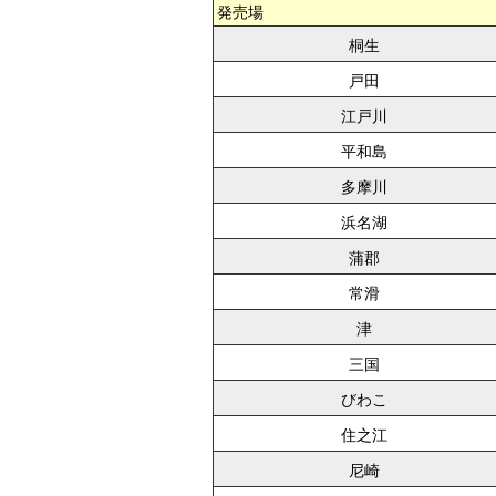
発売場
桐生
戸田
江戸川
平和島
多摩川
浜名湖
蒲郡
常滑
津
三国
びわこ
住之江
尼崎