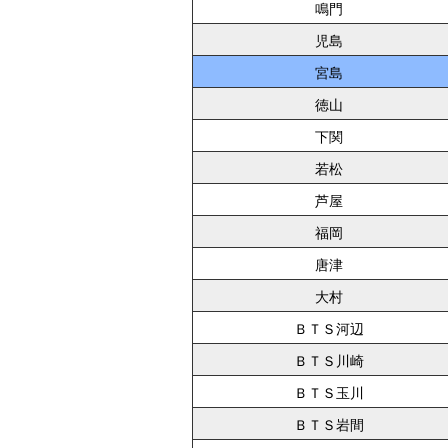
鳴門
児島
宮島
徳山
下関
若松
芦屋
福岡
唐津
大村
ＢＴＳ河辺
ＢＴＳ川崎
ＢＴＳ玉川
ＢＴＳ岩間