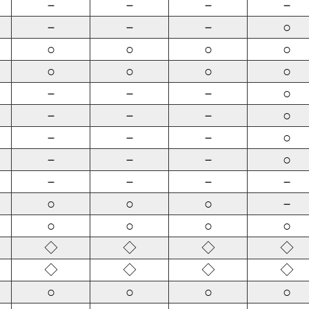
－
－
－
－
－
－
－
○
○
○
○
○
○
○
○
○
－
－
－
○
－
－
－
○
－
－
－
○
－
－
－
○
－
－
－
－
○
○
○
－
○
○
○
○
◇
◇
◇
◇
◇
◇
◇
◇
○
○
○
○