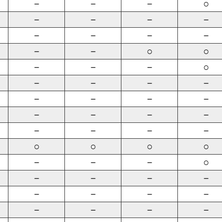
－
－
－
○
－
－
－
－
－
－
－
－
－
－
○
○
－
－
－
○
－
－
－
－
－
－
－
－
－
－
－
－
－
－
－
－
○
○
○
○
－
－
－
○
－
－
－
－
－
－
－
－
－
－
－
－