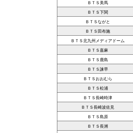
ＢＴＳ美馬
ＢＴＳ下関
ＢＴＳながと
ＢＴＳ田布施
ＢＴＳ北九州メディアドーム
ＢＴＳ嘉麻
ＢＴＳ鹿島
ＢＴＳ諫早
ＢＴＳおおむら
ＢＴＳ松浦
ＢＴＳ長崎時津
ＢＴＳ長崎波佐見
ＢＴＳ島原
ＢＴＳ長洲