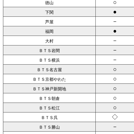
○
徳山
●
下関
－
芦屋
●
福岡
－
大村
－
ＢＴＳ岩間
－
ＢＴＳ横浜
○
ＢＴＳ名古屋
○
ＢＴＳ京都やわた
○
ＢＴＳ神戸新開地
○
ＢＴＳ朝倉
○
ＢＴＳ松江
◇
ＢＴＳ呉
－
ＢＴＳ勝山