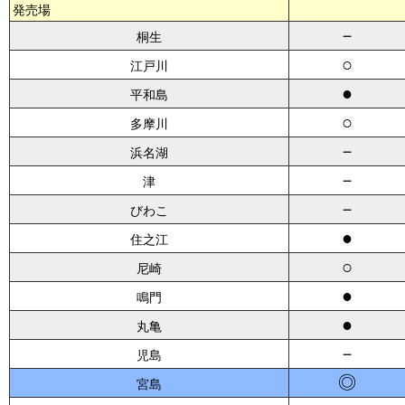
発売場
－
桐生
○
江戸川
●
平和島
○
多摩川
－
浜名湖
－
津
－
びわこ
●
住之江
○
尼崎
●
鳴門
●
丸亀
－
児島
◎
宮島