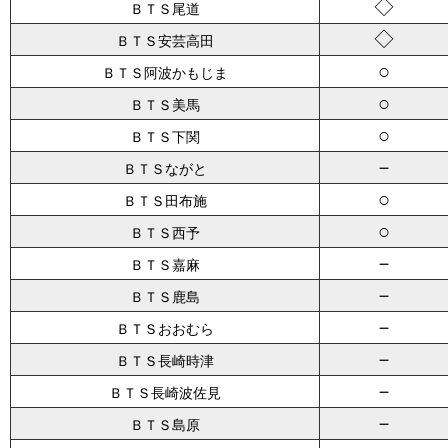
◇
ＢＴＳ尾道
◇
ＢＴＳ安芸高田
○
ＢＴＳ阿波かもじま
○
ＢＴＳ美馬
○
ＢＴＳ下関
－
ＢＴＳながと
○
ＢＴＳ田布施
○
ＢＴＳ西予
－
ＢＴＳ嘉麻
－
ＢＴＳ鹿島
－
ＢＴＳおおむら
－
ＢＴＳ長崎時津
－
ＢＴＳ長崎波佐見
－
ＢＴＳ島原