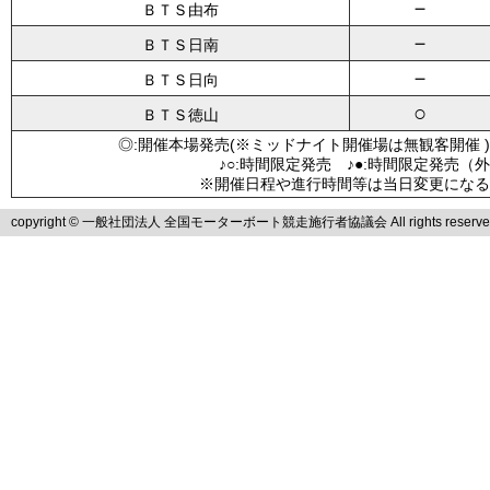
－
ＢＴＳ由布
－
ＢＴＳ日南
－
ＢＴＳ日向
○
ＢＴＳ徳山
◎:開催本場発売(※ミッドナイト開催場は無観客開催 )
♪○:時間限定発売 ♪●:時間限定発売（
※開催日程や進行時間等は当日変更になる
copyright © 一般社団法人 全国モーターボート競走施行者協議会 All rights reserve