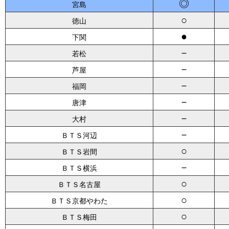
◎
宮島
○
徳山
●
下関
－
若松
－
芦屋
－
福岡
－
唐津
－
大村
－
ＢＴＳ河辺
○
ＢＴＳ岩間
－
ＢＴＳ横浜
○
ＢＴＳ名古屋
○
ＢＴＳ京都やわた
○
ＢＴＳ梅田