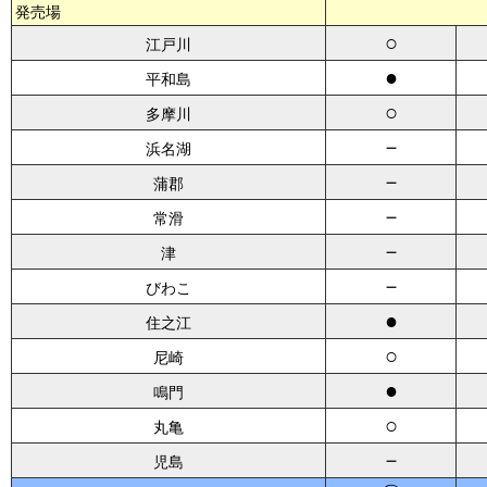
発売場
○
江戸川
●
平和島
○
多摩川
－
浜名湖
－
蒲郡
－
常滑
－
津
－
びわこ
●
住之江
○
尼崎
●
鳴門
○
丸亀
－
児島