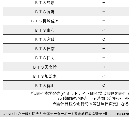
－
ＢＴＳ島原
－
ＢＴＳ長洲
－
ＢＴＳ長崎佐々
○
ＢＴＳ由布
○
ＢＴＳ宮崎
－
ＢＴＳ日南
－
ＢＴＳ日向
○
ＢＴＳ天文館
○
ＢＴＳ加治木
○
ＢＴＳ徳山
◎:開催本場発売(※ミッドナイト開催場は無観客開催 )
♪○:時間限定発売 ♪●:時間限定発売（
※開催日程や進行時間等は当日変更になる
copyright © 一般社団法人 全国モーターボート競走施行者協議会 All rights reserve