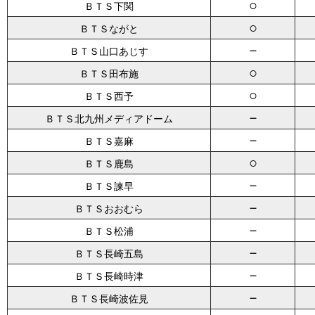
○
ＢＴＳ下関
○
ＢＴＳながと
－
ＢＴＳ山口あじす
○
ＢＴＳ田布施
○
ＢＴＳ西予
－
ＢＴＳ北九州メディアドーム
－
ＢＴＳ嘉麻
○
ＢＴＳ鹿島
－
ＢＴＳ諫早
－
ＢＴＳおおむら
－
ＢＴＳ松浦
－
ＢＴＳ長崎五島
－
ＢＴＳ長崎時津
－
ＢＴＳ長崎波佐見