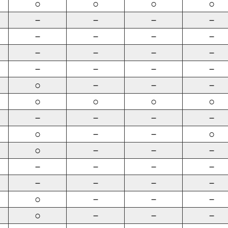
○
○
○
○
－
－
－
－
－
－
－
－
－
－
－
－
－
－
－
－
○
－
－
－
○
○
○
○
－
－
－
－
○
－
－
○
○
－
－
－
－
－
－
－
－
－
－
－
○
－
－
－
○
－
－
－