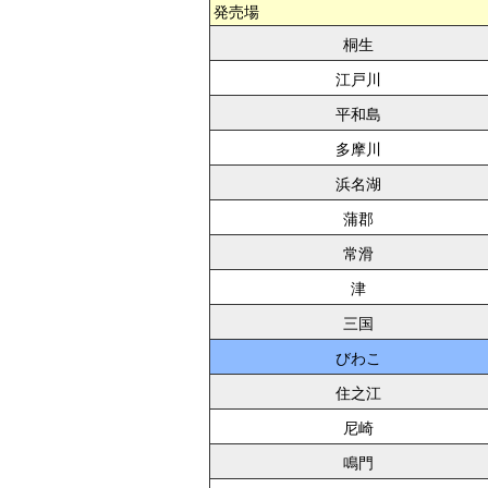
発売場
桐生
江戸川
平和島
多摩川
浜名湖
蒲郡
常滑
津
三国
びわこ
住之江
尼崎
鳴門