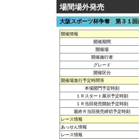
場間場外発売
大阪スポーツ杯争奪 第３１回
開催情報
開催期間
開催場
開催施行者
グレード
開催区分
開催場進行予定時間等
本場開門予定時刻
１Ｒスタート展示予定時刻
１Ｒ当回発売開始予定時刻
最終Ｒ当回発売締切予定時刻
レース情報
あっせん情報
レース情報