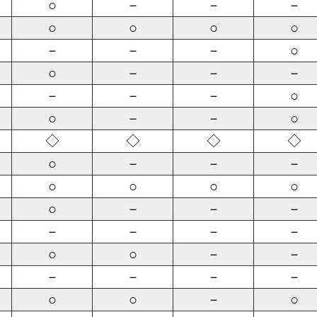
○
－
－
－
○
○
○
○
－
－
－
○
○
－
－
－
－
－
－
○
○
－
－
○
◇
◇
◇
◇
○
－
－
－
○
○
○
○
○
－
－
－
－
－
－
－
○
○
－
－
－
－
－
－
○
○
－
○