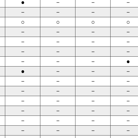
●
－
－
－
－
－
－
－
○
○
○
○
－
－
－
－
－
－
－
－
－
－
－
－
－
－
－
●
●
－
－
－
－
－
－
－
－
－
－
－
－
－
－
－
－
－
－
－
－
－
－
－
－
－
－
－