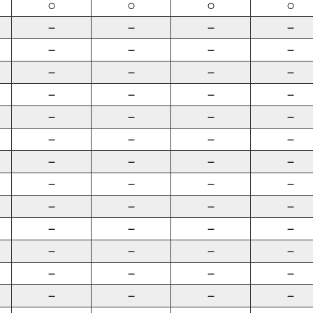
○
○
○
○
－
－
－
－
－
－
－
－
－
－
－
－
－
－
－
－
－
－
－
－
－
－
－
－
－
－
－
－
－
－
－
－
－
－
－
－
－
－
－
－
－
－
－
－
－
－
－
－
－
－
－
－