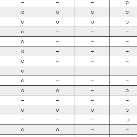
－
－
－
○
○
○
○
○
○
○
○
○
○
－
－
－
○
－
－
－
○
－
－
－
○
－
－
－
○
－
－
－
○
－
－
－
○
○
－
○
－
－
－
－
○
○
○
○
－
－
－
○
○
○
－
－