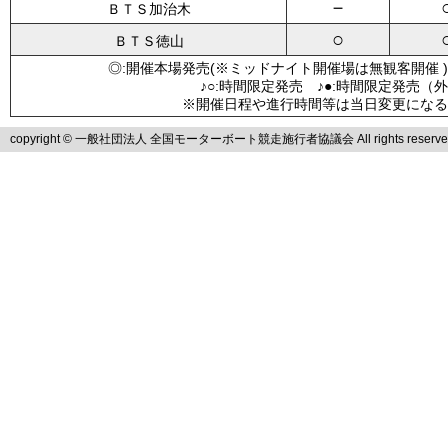
－
ＢＴＳ加治木
○
ＢＴＳ徳山
◎:開催本場発売(※ミッドナイト開催場は無観客開催 )
♪○:時間限定発売 ♪●:時間限定発売（
※開催日程や進行時間等は当日変更になる
copyright © 一般社団法人 全国モーターボート競走施行者協議会 All rights reserve