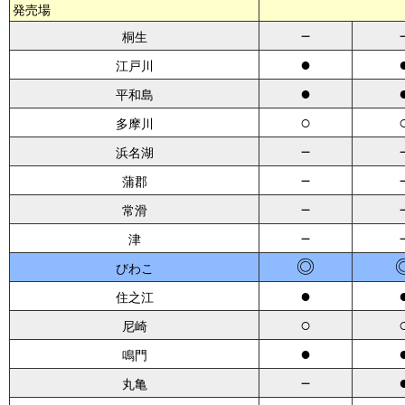
発売場
－
桐生
●
江戸川
●
平和島
○
多摩川
－
浜名湖
－
蒲郡
－
常滑
－
津
◎
びわこ
●
住之江
○
尼崎
●
鳴門
－
丸亀