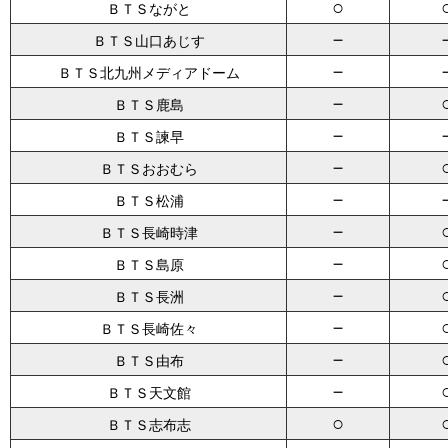
○
ＢＴＳながと
－
ＢＴＳ山口あじす
－
ＢＴＳ北九州メディアドーム
－
ＢＴＳ鹿島
－
ＢＴＳ諫早
－
ＢＴＳおおむら
－
ＢＴＳ松浦
－
ＢＴＳ長崎時津
－
ＢＴＳ島原
－
ＢＴＳ長洲
－
ＢＴＳ長崎佐々
－
ＢＴＳ由布
－
ＢＴＳ天文館
○
ＢＴＳ志布志