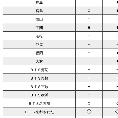
－
児島
○
宮島
○
徳山
●
下関
－
若松
－
芦屋
－
福岡
－
大村
－
ＢＴＳ河辺
－
ＢＴＳ栗橋
－
ＢＴＳ市原
－
ＢＴＳ横浜
○
ＢＴＳ名古屋
◇
ＢＴＳ京都やわた