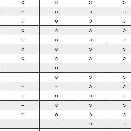
○
○
○
○
－
○
○
○
○
○
○
○
○
○
○
○
○
○
○
○
○
○
○
○
○
○
○
○
－
○
－
－
－
○
○
○
－
－
○
○
○
○
○
○
－
○
○
○
○
○
○
○
－
－
○
○