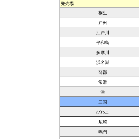
発売場
桐生
戸田
江戸川
平和島
多摩川
浜名湖
蒲郡
常滑
津
三国
びわこ
尼崎
鳴門