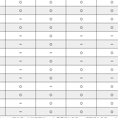
○
○
○
○
○
○
○
○
－
○
○
○
○
○
○
○
－
○
－
－
－
○
－
－
－
－
○
○
－
○
－
－
－
○
○
○
－
○
－
－
○
－
○
○
○
○
○
○
－
○
○
○
－
○
○
○