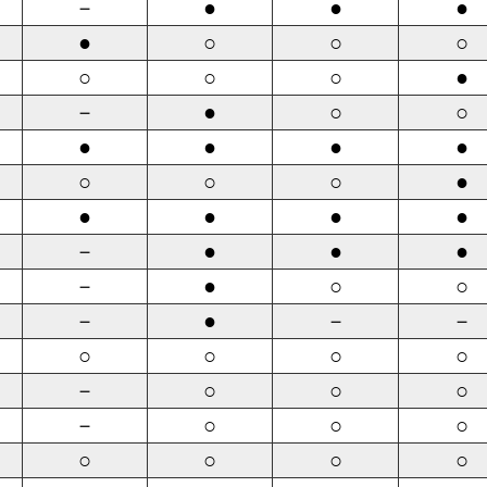
－
●
●
●
●
○
○
○
○
○
○
●
－
●
○
○
●
●
●
●
○
○
○
●
●
●
●
●
－
●
●
●
－
●
○
○
－
●
－
－
○
○
○
○
－
○
○
○
－
○
○
○
○
○
○
○