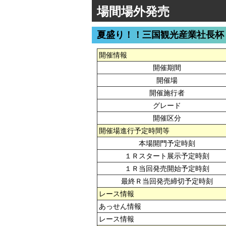
場間場外発売
夏盛り！！三国観光産業社長杯
開催情報
開催期間
開催場
開催施行者
グレード
開催区分
開催場進行予定時間等
本場開門予定時刻
１Ｒスタート展示予定時刻
１Ｒ当回発売開始予定時刻
最終Ｒ当回発売締切予定時刻
レース情報
あっせん情報
レース情報