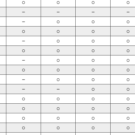
○
○
○
○
－
－
－
－
－
○
○
○
○
○
○
○
－
○
○
○
○
○
○
○
－
○
○
○
○
○
○
○
－
○
○
○
－
－
○
○
○
○
○
○
○
○
○
○
○
○
○
○
○
○
○
○