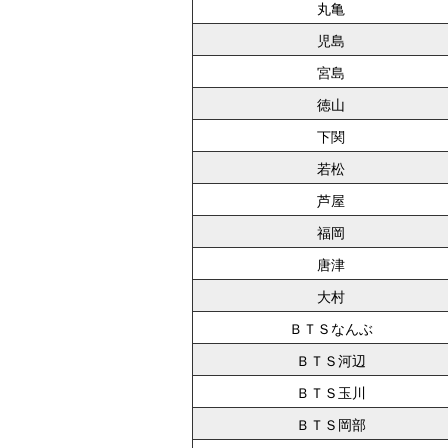
丸亀
児島
宮島
徳山
下関
若松
芦屋
福岡
唐津
大村
ＢＴＳなんぶ
ＢＴＳ河辺
ＢＴＳ玉川
ＢＴＳ岡部