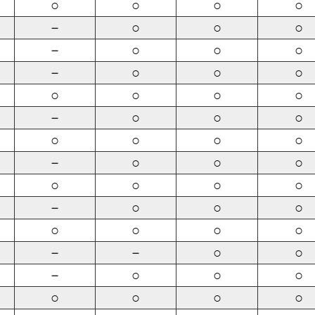
○
○
○
○
－
○
○
○
－
○
○
○
－
○
○
○
○
○
○
○
－
○
○
○
○
○
○
○
－
○
○
○
○
○
○
○
－
○
○
○
○
○
○
○
－
－
○
○
－
○
○
○
○
○
○
○