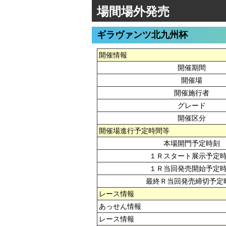
場間場外発売
ギラヴァンツ北九州杯
開催情報
開催期間
開催場
開催施行者
グレード
開催区分
開催場進行予定時間等
本場開門予定時刻
１Ｒスタート展示予定
１Ｒ当回発売開始予定
最終Ｒ当回発売締切予定
レース情報
あっせん情報
レース情報