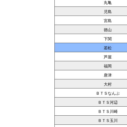
丸亀
児島
宮島
徳山
下関
若松
芦屋
福岡
唐津
大村
ＢＴＳなんぶ
ＢＴＳ河辺
ＢＴＳ川崎
ＢＴＳ玉川