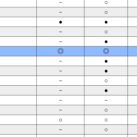
－
○
－
○
●
●
－
○
－
●
◎
◎
－
●
－
●
－
○
－
●
－
－
－
○
○
○
－
○