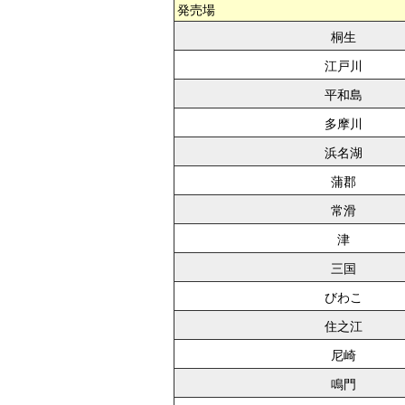
発売場
桐生
江戸川
平和島
多摩川
浜名湖
蒲郡
常滑
津
三国
びわこ
住之江
尼崎
鳴門