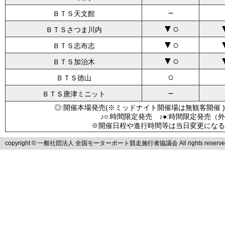
－
ＢＴＳ天文館
▼○
ＢＴＳさつま川内
▼○
ＢＴＳ志布志
▼○
ＢＴＳ加治木
○
ＢＴＳ徳山
－
ＢＴＳ唐津ミニット
◎:開催本場発売(※ミッドナイト開催場は無観客開催 )
♪○:時間限定発売 ♪●:時間限定発売（
※開催日程や進行時間等は当日変更になる
copyright © 一般社団法人 全国モーターボート競走施行者協議会 All rights reserve