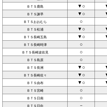
▼○
ＢＴＳ鹿島
▼○
ＢＴＳ諫早
○
ＢＴＳおおむら
▼○
ＢＴＳ松浦
▼○
ＢＴＳ長崎五島
○
ＢＴＳ長崎時津
○
ＢＴＳ長崎波佐見
○
ＢＴＳ島原
▼○
ＢＴＳ長洲
▼○
ＢＴＳ長崎佐々
▼○
ＢＴＳ由布
○
ＢＴＳ宮崎
○
ＢＴＳ日南
－
ＢＴＳ日向