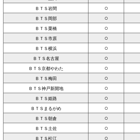
○
ＢＴＳ岩間
○
ＢＴＳ岡部
○
ＢＴＳ栗橋
○
ＢＴＳ市原
○
ＢＴＳ横浜
○
ＢＴＳ名古屋
○
ＢＴＳ京都やわた
○
ＢＴＳ梅田
○
ＢＴＳ神戸新開地
○
ＢＴＳ姫路
○
ＢＴＳまるがめ
○
ＢＴＳ朝倉
○
ＢＴＳ土佐
○
ＢＴＳ松江