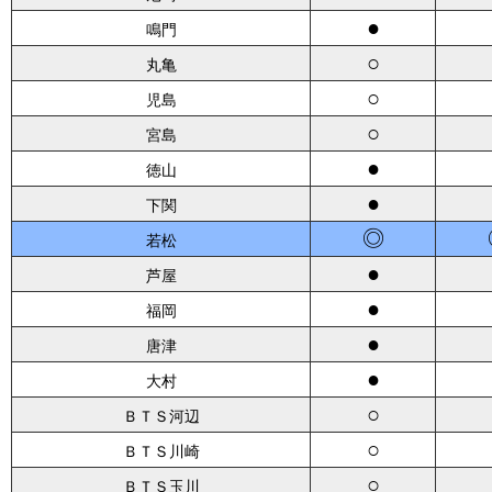
●
鳴門
○
丸亀
○
児島
○
宮島
●
徳山
●
下関
◎
若松
●
芦屋
●
福岡
●
唐津
●
大村
○
ＢＴＳ河辺
○
ＢＴＳ川崎
○
ＢＴＳ玉川