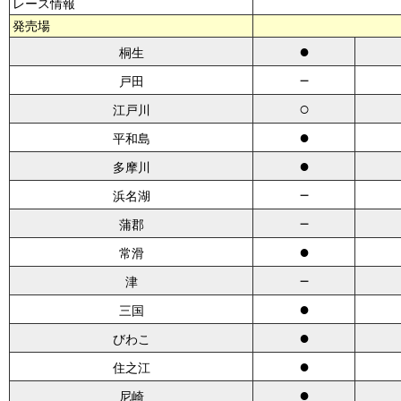
レース情報
発売場
●
桐生
－
戸田
○
江戸川
●
平和島
●
多摩川
－
浜名湖
－
蒲郡
●
常滑
－
津
●
三国
●
びわこ
●
住之江
●
尼崎