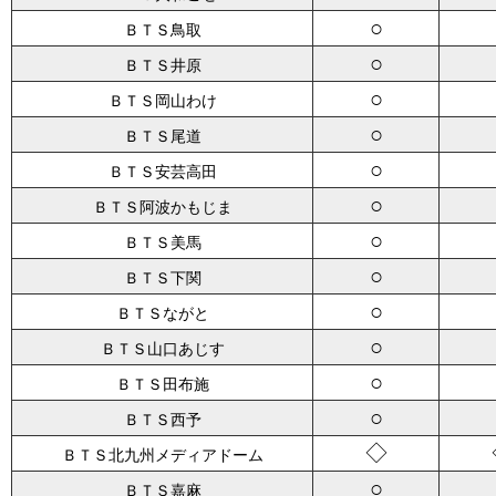
○
ＢＴＳ鳥取
○
ＢＴＳ井原
○
ＢＴＳ岡山わけ
○
ＢＴＳ尾道
○
ＢＴＳ安芸高田
○
ＢＴＳ阿波かもじま
○
ＢＴＳ美馬
○
ＢＴＳ下関
○
ＢＴＳながと
○
ＢＴＳ山口あじす
○
ＢＴＳ田布施
○
ＢＴＳ西予
◇
ＢＴＳ北九州メディアドーム
○
ＢＴＳ嘉麻