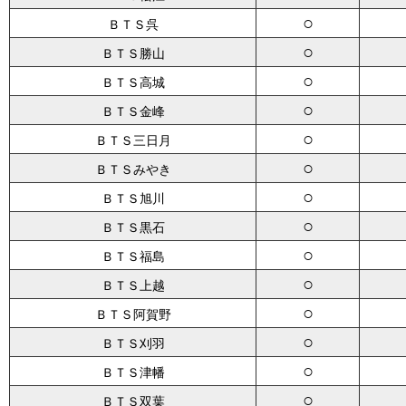
○
ＢＴＳ呉
○
ＢＴＳ勝山
○
ＢＴＳ高城
○
ＢＴＳ金峰
○
ＢＴＳ三日月
○
ＢＴＳみやき
○
ＢＴＳ旭川
○
ＢＴＳ黒石
○
ＢＴＳ福島
○
ＢＴＳ上越
○
ＢＴＳ阿賀野
○
ＢＴＳ刈羽
○
ＢＴＳ津幡
○
ＢＴＳ双葉