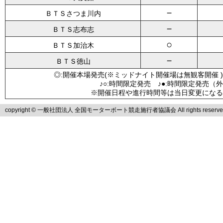
－
ＢＴＳさつま川内
－
ＢＴＳ志布志
○
ＢＴＳ加治木
－
ＢＴＳ徳山
◎:開催本場発売(※ミッドナイト開催場は無観客開催 )
♪○:時間限定発売 ♪●:時間限定発売（
※開催日程や進行時間等は当日変更になる
copyright © 一般社団法人 全国モーターボート競走施行者協議会 All rights reserve