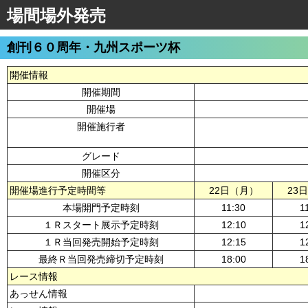
場間場外発売
創刊６０周年・九州スポーツ杯
開催情報
開催期間
開催場
開催施行者
グレード
開催区分
開催場進行予定時間等
22日（月）
23
本場開門予定時刻
11:30
1
１Ｒスタート展示予定時刻
12:10
1
１Ｒ当回発売開始予定時刻
12:15
1
最終Ｒ当回発売締切予定時刻
18:00
1
レース情報
あっせん情報