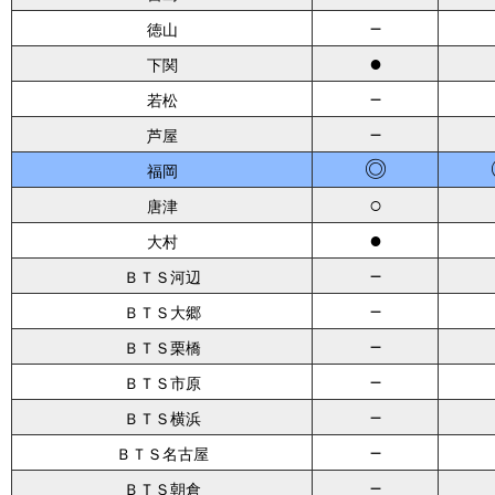
－
徳山
●
下関
－
若松
－
芦屋
◎
福岡
○
唐津
●
大村
－
ＢＴＳ河辺
－
ＢＴＳ大郷
－
ＢＴＳ栗橋
－
ＢＴＳ市原
－
ＢＴＳ横浜
－
ＢＴＳ名古屋
－
ＢＴＳ朝倉