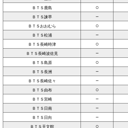
○
ＢＴＳ鹿島
－
ＢＴＳ諫早
○
ＢＴＳおおむら
－
ＢＴＳ松浦
○
ＢＴＳ長崎時津
－
ＢＴＳ長崎波佐見
○
ＢＴＳ島原
－
ＢＴＳ長洲
－
ＢＴＳ長崎佐々
○
ＢＴＳ由布
－
ＢＴＳ宮崎
－
ＢＴＳ日南
－
ＢＴＳ日向
○
ＢＴＳ天文館