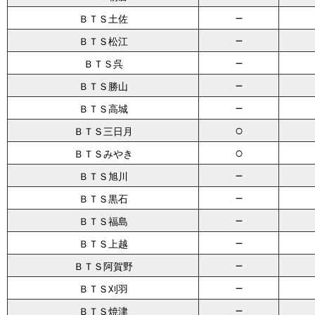
－
ＢＴＳ土佐
－
ＢＴＳ松江
－
ＢＴＳ呉
－
ＢＴＳ勝山
－
ＢＴＳ高城
○
ＢＴＳ三日月
○
ＢＴＳみやき
－
ＢＴＳ旭川
－
ＢＴＳ黒石
－
ＢＴＳ福島
－
ＢＴＳ上越
－
ＢＴＳ阿賀野
－
ＢＴＳ刈羽
－
ＢＴＳ焼津