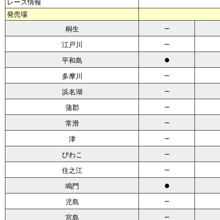
レース情報
発売場
－
桐生
－
江戸川
●
平和島
－
多摩川
－
浜名湖
－
蒲郡
－
常滑
－
津
－
びわこ
－
住之江
●
鳴門
－
児島
－
宮島