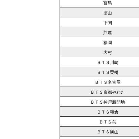
宮島
徳山
下関
芦屋
福岡
大村
ＢＴＳ川崎
ＢＴＳ栗橋
ＢＴＳ名古屋
ＢＴＳ京都やわた
ＢＴＳ神戸新開地
ＢＴＳ朝倉
ＢＴＳ呉
ＢＴＳ勝山