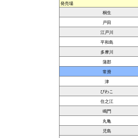
発売場
桐生
戸田
江戸川
平和島
多摩川
蒲郡
常滑
津
びわこ
住之江
鳴門
丸亀
児島