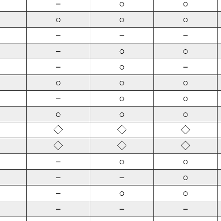
－
○
○
○
○
○
－
－
－
－
○
○
－
○
－
○
○
○
－
○
○
○
○
○
◇
◇
◇
◇
◇
◇
－
○
○
－
－
○
－
○
○
－
－
－