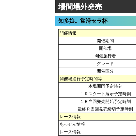
場間場外発売
知多娘。常滑セラ杯
開催情報
開催期間
開催場
開催施行者
グレード
開催区分
開催場進行予定時間等
本場開門予定時刻
１Ｒスタート展示予定時刻
１Ｒ当回発売開始予定時刻
最終Ｒ当回発売締切予定時刻
レース情報
あっせん情報
レース情報