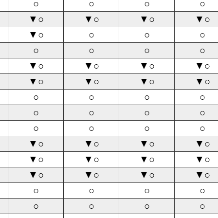
○
○
○
○
▼○
▼○
▼○
▼○
▼○
○
○
○
○
○
○
○
▼○
▼○
▼○
▼○
▼○
▼○
▼○
▼○
○
○
○
○
○
○
○
○
○
○
○
○
▼○
▼○
▼○
▼○
▼○
▼○
▼○
▼○
▼○
▼○
▼○
▼○
○
○
○
○
○
○
○
○