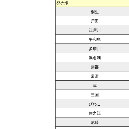
発売場
桐生
戸田
江戸川
平和島
多摩川
浜名湖
蒲郡
常滑
津
三国
びわこ
住之江
尼崎