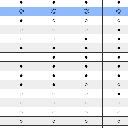
●
●
●
●
◎
◎
◎
◎
●
○
○
○
○
○
○
●
○
○
●
●
●
●
●
●
－
●
●
●
●
●
●
●
●
●
●
●
●
●
○
○
○
○
○
●
○
○
○
○
○
○
○
○
○
○
○
○