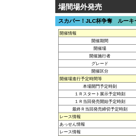
場間場外発売
スカパー！JLC杯争奪 ルーキ
開催情報
開催期間
開催場
開催施行者
グレード
開催区分
開催場進行予定時間等
本場開門予定時刻
１Ｒスタート展示予定時刻
１Ｒ当回発売開始予定時刻
最終Ｒ当回発売締切予定時刻
レース情報
あっせん情報
レース情報