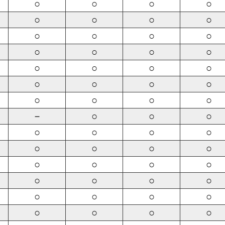
○
○
○
○
○
○
○
○
○
○
○
○
○
○
○
○
○
○
○
○
○
○
○
○
○
○
○
○
－
○
○
○
○
○
○
○
○
○
○
○
○
○
○
○
○
○
○
○
○
○
○
○
○
○
○
○