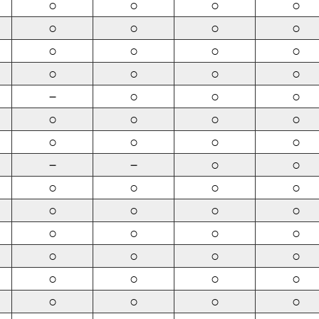
○
○
○
○
○
○
○
○
○
○
○
○
○
○
○
○
－
○
○
○
○
○
○
○
○
○
○
○
－
－
○
○
○
○
○
○
○
○
○
○
○
○
○
○
○
○
○
○
○
○
○
○
○
○
○
○