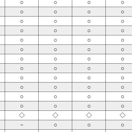
○
○
○
○
○
○
○
○
○
○
○
○
○
○
○
○
○
○
○
○
○
○
○
○
○
○
○
○
○
○
○
○
○
○
○
○
○
○
○
○
○
○
○
○
○
○
○
○
◇
◇
◇
◇
－
○
○
○