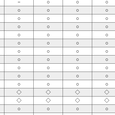
－
○
○
○
○
○
○
○
○
○
○
○
○
○
○
○
○
○
○
○
○
○
○
○
○
○
○
○
○
○
○
○
○
○
○
○
○
○
○
○
○
○
○
○
◇
◇
◇
◇
◇
◇
◇
◇
○
○
○
○