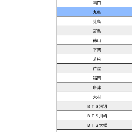
鳴門
丸亀
児島
宮島
徳山
下関
若松
芦屋
福岡
唐津
大村
ＢＴＳ河辺
ＢＴＳ川崎
ＢＴＳ大郷