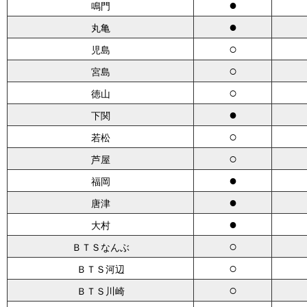
●
鳴門
●
丸亀
○
児島
○
宮島
○
徳山
●
下関
○
若松
○
芦屋
●
福岡
●
唐津
●
大村
○
ＢＴＳなんぶ
○
ＢＴＳ河辺
○
ＢＴＳ川崎