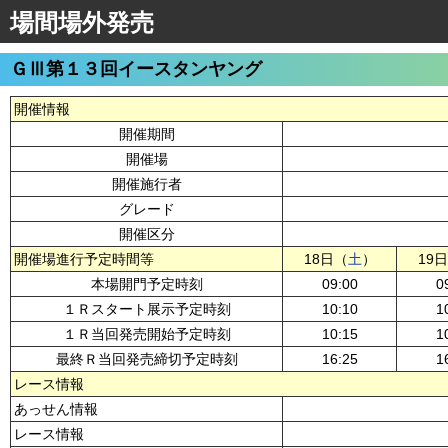
場間場外発売
ＧⅢ第１３回イースタンヤング
開催情報
開催期間
開催場
開催施行者
グレード
開催区分
開催場進行予定時間等
18日（
土
）
19
本場開門予定時刻
09:00
0
１Ｒスタート展示予定時刻
10:10
1
１Ｒ当回発売開始予定時刻
10:15
1
最終Ｒ当回発売締切予定時刻
16:25
1
レース情報
あっせん情報
レース情報