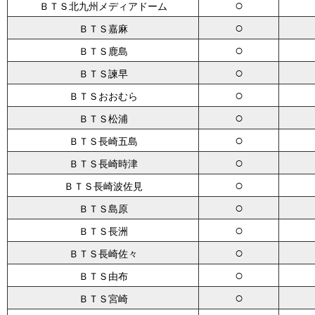
○
ＢＴＳ北九州メディアドーム
○
ＢＴＳ嘉麻
○
ＢＴＳ鹿島
○
ＢＴＳ諫早
○
ＢＴＳおおむら
○
ＢＴＳ松浦
○
ＢＴＳ長崎五島
○
ＢＴＳ長崎時津
○
ＢＴＳ長崎波佐見
○
ＢＴＳ島原
○
ＢＴＳ長洲
○
ＢＴＳ長崎佐々
○
ＢＴＳ由布
○
ＢＴＳ宮崎