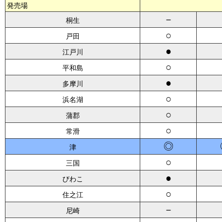
発売場
－
桐生
○
戸田
●
江戸川
○
平和島
●
多摩川
○
浜名湖
○
蒲郡
○
常滑
◎
津
○
三国
●
びわこ
○
住之江
－
尼崎