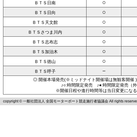
○
ＢＴＳ日南
○
ＢＴＳ日向
○
ＢＴＳ天文館
○
ＢＴＳさつま川内
○
ＢＴＳ志布志
○
ＢＴＳ加治木
○
ＢＴＳ徳山
－
ＢＴＳ呼子
◎:開催本場発売(※ミッドナイト開催場は無観客開催 )
♪○:時間限定発売 ♪●:時間限定発売（
※開催日程や進行時間等は当日変更になる
copyright © 一般社団法人 全国モーターボート競走施行者協議会 All rights reserve