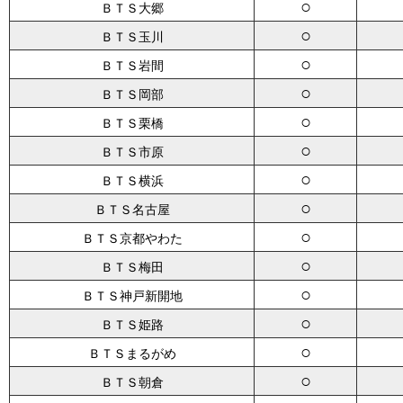
○
ＢＴＳ大郷
○
ＢＴＳ玉川
○
ＢＴＳ岩間
○
ＢＴＳ岡部
○
ＢＴＳ栗橋
○
ＢＴＳ市原
○
ＢＴＳ横浜
○
ＢＴＳ名古屋
○
ＢＴＳ京都やわた
○
ＢＴＳ梅田
○
ＢＴＳ神戸新開地
○
ＢＴＳ姫路
○
ＢＴＳまるがめ
○
ＢＴＳ朝倉