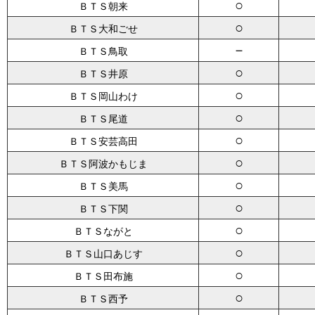
○
ＢＴＳ朝来
○
ＢＴＳ大和ごせ
－
ＢＴＳ鳥取
○
ＢＴＳ井原
○
ＢＴＳ岡山わけ
○
ＢＴＳ尾道
○
ＢＴＳ安芸高田
○
ＢＴＳ阿波かもじま
○
ＢＴＳ美馬
○
ＢＴＳ下関
○
ＢＴＳながと
○
ＢＴＳ山口あじす
○
ＢＴＳ田布施
○
ＢＴＳ西予