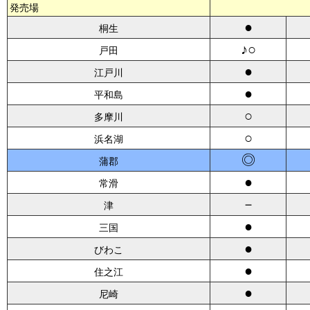
発売場
●
桐生
♪○
戸田
●
江戸川
●
平和島
○
多摩川
○
浜名湖
◎
蒲郡
●
常滑
－
津
●
三国
●
びわこ
●
住之江
●
尼崎