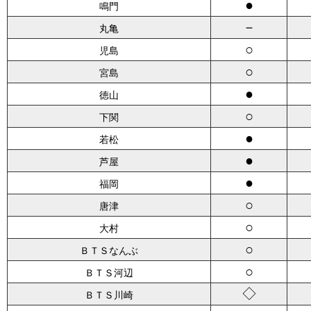
●
鳴門
－
丸亀
○
児島
○
宮島
●
徳山
○
下関
●
若松
●
芦屋
●
福岡
○
唐津
○
大村
○
ＢＴＳなんぶ
○
ＢＴＳ河辺
◇
ＢＴＳ川崎