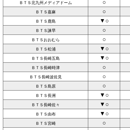
○
ＢＴＳ北九州メディアドーム
○
ＢＴＳ嘉麻
▼○
ＢＴＳ鹿島
○
ＢＴＳ諫早
○
ＢＴＳおおむら
▼○
ＢＴＳ松浦
▼○
ＢＴＳ長崎五島
○
ＢＴＳ長崎時津
○
ＢＴＳ長崎波佐見
○
ＢＴＳ島原
▼○
ＢＴＳ長洲
▼○
ＢＴＳ長崎佐々
▼○
ＢＴＳ由布
○
ＢＴＳ宮崎