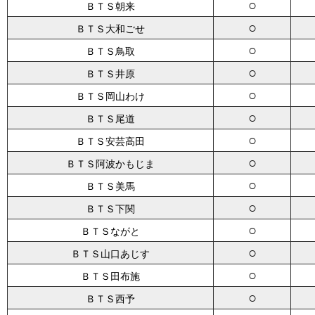
○
ＢＴＳ朝来
○
ＢＴＳ大和ごせ
○
ＢＴＳ鳥取
○
ＢＴＳ井原
○
ＢＴＳ岡山わけ
○
ＢＴＳ尾道
○
ＢＴＳ安芸高田
○
ＢＴＳ阿波かもじま
○
ＢＴＳ美馬
○
ＢＴＳ下関
○
ＢＴＳながと
○
ＢＴＳ山口あじす
○
ＢＴＳ田布施
○
ＢＴＳ西予