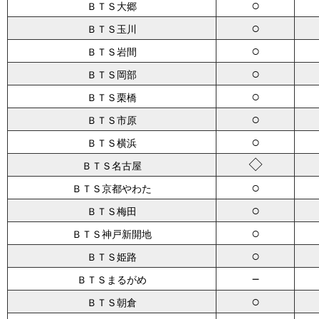
○
ＢＴＳ大郷
○
ＢＴＳ玉川
○
ＢＴＳ岩間
○
ＢＴＳ岡部
○
ＢＴＳ栗橋
○
ＢＴＳ市原
○
ＢＴＳ横浜
◇
ＢＴＳ名古屋
○
ＢＴＳ京都やわた
○
ＢＴＳ梅田
○
ＢＴＳ神戸新開地
○
ＢＴＳ姫路
－
ＢＴＳまるがめ
○
ＢＴＳ朝倉