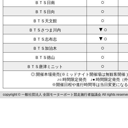
○
ＢＴＳ日南
○
ＢＴＳ日向
○
ＢＴＳ天文館
▼○
ＢＴＳさつま川内
▼○
ＢＴＳ志布志
○
ＢＴＳ加治木
○
ＢＴＳ徳山
○
ＢＴＳ唐津ミニット
◎:開催本場発売(※ミッドナイト開催場は無観客開催 )
♪○:時間限定発売 ♪●:時間限定発売（
※開催日程や進行時間等は当日変更になる
copyright © 一般社団法人 全国モーターボート競走施行者協議会 All rights reserve