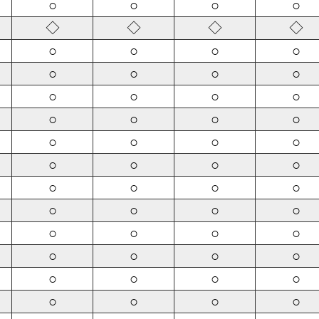
○
○
○
○
◇
◇
◇
◇
○
○
○
○
○
○
○
○
○
○
○
○
○
○
○
○
○
○
○
○
○
○
○
○
○
○
○
○
○
○
○
○
○
○
○
○
○
○
○
○
○
○
○
○
○
○
○
○