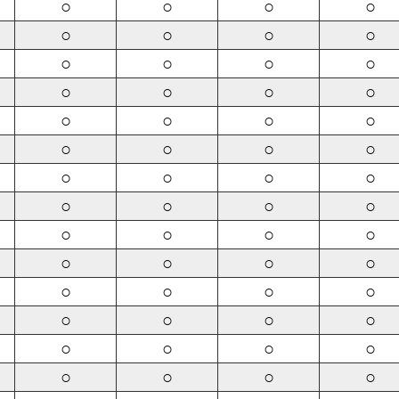
○
○
○
○
○
○
○
○
○
○
○
○
○
○
○
○
○
○
○
○
○
○
○
○
○
○
○
○
○
○
○
○
○
○
○
○
○
○
○
○
○
○
○
○
○
○
○
○
○
○
○
○
○
○
○
○