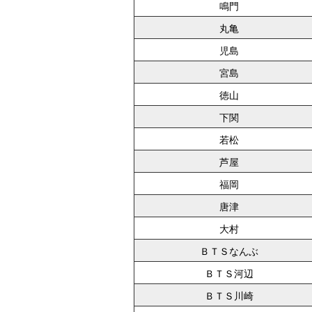
鳴門
丸亀
児島
宮島
徳山
下関
若松
芦屋
福岡
唐津
大村
ＢＴＳなんぶ
ＢＴＳ河辺
ＢＴＳ川崎