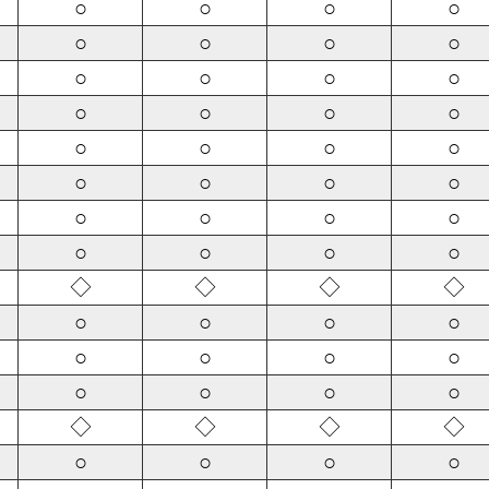
○
○
○
○
○
○
○
○
○
○
○
○
○
○
○
○
○
○
○
○
○
○
○
○
○
○
○
○
○
○
○
○
◇
◇
◇
◇
○
○
○
○
○
○
○
○
○
○
○
○
◇
◇
◇
◇
○
○
○
○