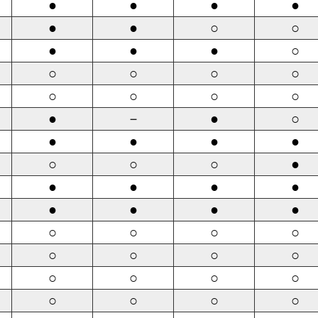
●
●
●
●
●
●
○
○
●
●
●
○
○
○
○
○
○
○
○
○
●
－
●
○
●
●
●
●
○
○
○
●
●
●
●
●
●
●
●
●
○
○
○
○
○
○
○
○
○
○
○
○
○
○
○
○