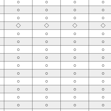
○
○
○
○
○
○
○
○
○
○
○
○
◇
◇
◇
◇
○
○
○
○
○
○
○
○
○
○
○
○
○
○
○
○
○
○
○
○
○
○
○
○
○
○
○
○
○
○
○
○
○
○
○
○
○
○
○
○