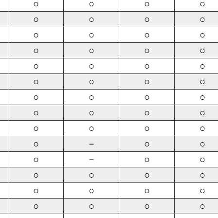
○
○
○
○
○
○
○
○
○
○
○
○
○
○
○
○
○
○
○
○
○
○
○
○
○
○
○
○
○
○
○
○
○
○
○
○
○
－
○
○
○
－
○
○
○
○
○
○
○
○
○
○
○
○
○
○