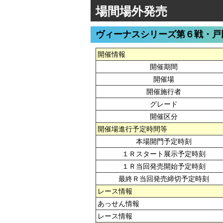
場間場外発売
ヴィーナスシリーズ第６戦・戸
開催情報
開催期間
開催場
開催施行者
グレード
開催区分
開催場進行予定時間等
本場開門予定時刻
１Ｒスタート展示予定時刻
１Ｒ当回発売開始予定時刻
最終Ｒ当回発売締切予定時刻
レース情報
あっせん情報
レース情報