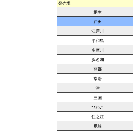
発売場
桐生
戸田
江戸川
平和島
多摩川
浜名湖
蒲郡
常滑
津
三国
びわこ
住之江
尼崎