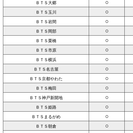
○
ＢＴＳ大郷
○
ＢＴＳ玉川
○
ＢＴＳ岩間
○
ＢＴＳ岡部
○
ＢＴＳ栗橋
○
ＢＴＳ市原
○
ＢＴＳ横浜
○
ＢＴＳ名古屋
○
ＢＴＳ京都やわた
○
ＢＴＳ梅田
○
ＢＴＳ神戸新開地
○
ＢＴＳ姫路
○
ＢＴＳまるがめ
○
ＢＴＳ朝倉