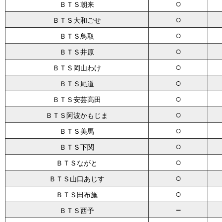
○
ＢＴＳ朝来
○
ＢＴＳ大和ごせ
○
ＢＴＳ鳥取
○
ＢＴＳ井原
○
ＢＴＳ岡山わけ
○
ＢＴＳ尾道
○
ＢＴＳ安芸高田
○
ＢＴＳ阿波かもじま
○
ＢＴＳ美馬
○
ＢＴＳ下関
○
ＢＴＳながと
○
ＢＴＳ山口あじす
○
ＢＴＳ田布施
－
ＢＴＳ西予