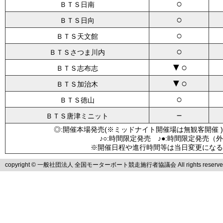
○
ＢＴＳ日南
○
ＢＴＳ日向
○
ＢＴＳ天文館
○
ＢＴＳさつま川内
▼○
ＢＴＳ志布志
▼○
ＢＴＳ加治木
○
ＢＴＳ徳山
－
ＢＴＳ唐津ミニット
◎:開催本場発売(※ミッドナイト開催場は無観客開催 )
♪○:時間限定発売 ♪●:時間限定発売（
※開催日程や進行時間等は当日変更になる
copyright © 一般社団法人 全国モーターボート競走施行者協議会 All rights reserve