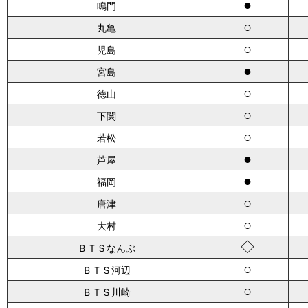
●
鳴門
○
丸亀
○
児島
●
宮島
○
徳山
○
下関
○
若松
●
芦屋
●
福岡
○
唐津
○
大村
◇
ＢＴＳなんぶ
○
ＢＴＳ河辺
○
ＢＴＳ川崎