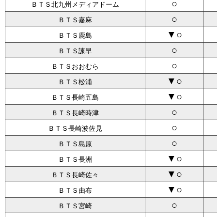
○
ＢＴＳ北九州メディアドーム
○
ＢＴＳ嘉麻
▼○
ＢＴＳ鹿島
○
ＢＴＳ諫早
○
ＢＴＳおおむら
▼○
ＢＴＳ松浦
▼○
ＢＴＳ長崎五島
○
ＢＴＳ長崎時津
○
ＢＴＳ長崎波佐見
○
ＢＴＳ島原
▼○
ＢＴＳ長洲
▼○
ＢＴＳ長崎佐々
▼○
ＢＴＳ由布
○
ＢＴＳ宮崎