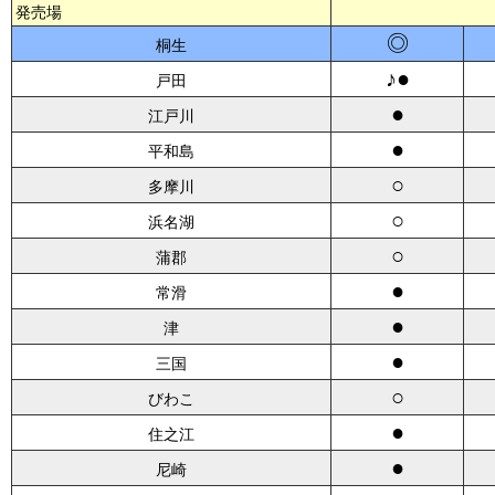
発売場
◎
桐生
♪●
戸田
●
江戸川
●
平和島
○
多摩川
○
浜名湖
○
蒲郡
●
常滑
●
津
●
三国
○
びわこ
●
住之江
●
尼崎