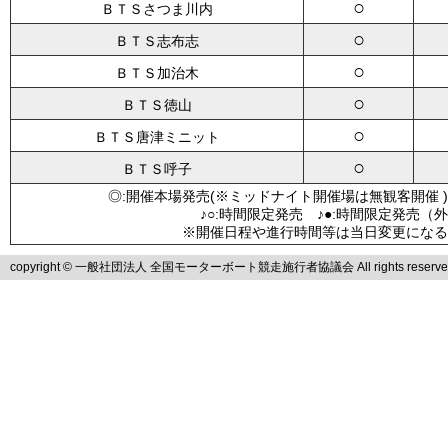
○
ＢＴＳさつま川内
○
ＢＴＳ志布志
○
ＢＴＳ加治木
○
ＢＴＳ徳山
○
ＢＴＳ唐津ミニット
○
ＢＴＳ呼子
◎:開催本場発売(※ミッドナイト開催場は無観客開催 )
♪○:時間限定発売 ♪●:時間限定発売（
※開催日程や進行時間等は当日変更になる
copyright © 一般社団法人 全国モーターボート競走施行者協議会 All rights reserve