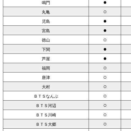
●
鳴門
○
丸亀
●
児島
●
宮島
○
徳山
●
下関
●
芦屋
○
福岡
○
唐津
○
大村
○
ＢＴＳなんぶ
○
ＢＴＳ河辺
○
ＢＴＳ川崎
○
ＢＴＳ大郷