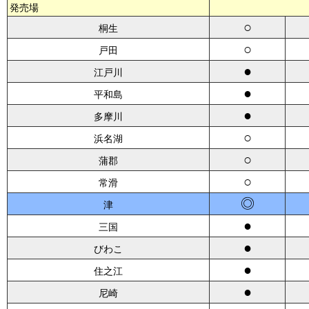
発売場
○
桐生
○
戸田
●
江戸川
●
平和島
●
多摩川
○
浜名湖
○
蒲郡
○
常滑
◎
津
●
三国
●
びわこ
●
住之江
●
尼崎