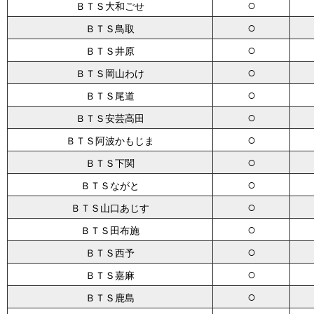
○
ＢＴＳ大和ごせ
○
ＢＴＳ鳥取
○
ＢＴＳ井原
○
ＢＴＳ岡山わけ
○
ＢＴＳ尾道
○
ＢＴＳ安芸高田
○
ＢＴＳ阿波かもじま
○
ＢＴＳ下関
○
ＢＴＳながと
○
ＢＴＳ山口あじす
○
ＢＴＳ田布施
○
ＢＴＳ西予
○
ＢＴＳ嘉麻
○
ＢＴＳ鹿島