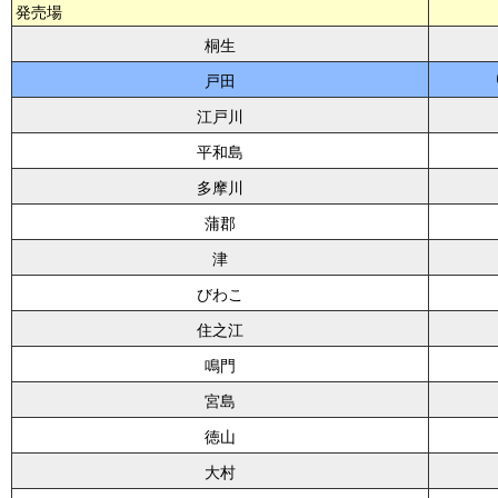
発売場
桐生
戸田
江戸川
平和島
多摩川
蒲郡
津
びわこ
住之江
鳴門
宮島
徳山
大村