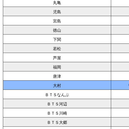
丸亀
児島
宮島
徳山
下関
若松
芦屋
福岡
唐津
大村
ＢＴＳなんぶ
ＢＴＳ河辺
ＢＴＳ川崎
ＢＴＳ大郷