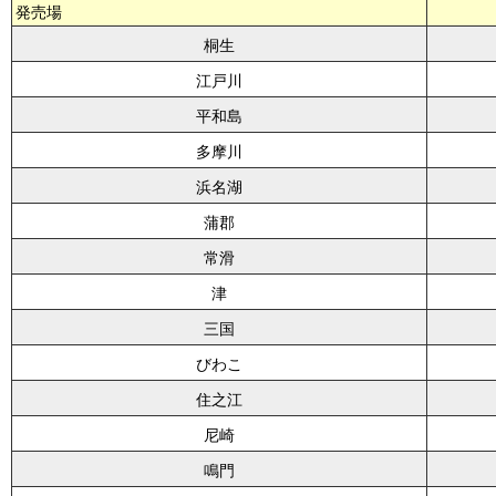
発売場
桐生
江戸川
平和島
多摩川
浜名湖
蒲郡
常滑
津
三国
びわこ
住之江
尼崎
鳴門