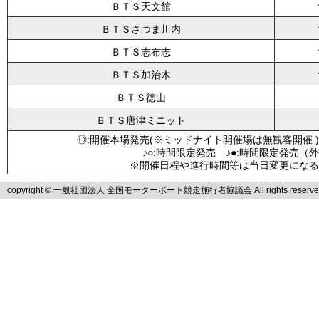
ＢＴＳ天文館
ＢＴＳさつま川内
ＢＴＳ志布志
ＢＴＳ加治木
ＢＴＳ徳山
ＢＴＳ唐津ミニット
◎:開催本場発売(※ミッドナイト開催場は無観客開催 )
♪○:時間限定発売 ♪●:時間限定発売（
※開催日程や進行時間等は当日変更になる
copyright © 一般社団法人 全国モーターボート競走施行者協議会 All rights reserve