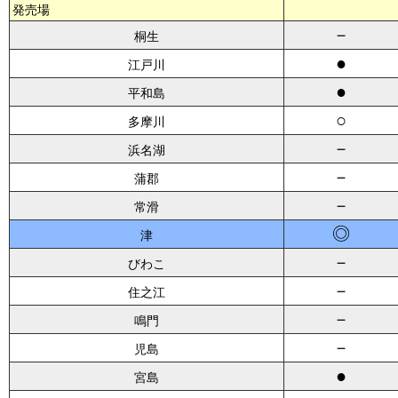
発売場
－
桐生
●
江戸川
●
平和島
○
多摩川
－
浜名湖
－
蒲郡
－
常滑
◎
津
－
びわこ
－
住之江
－
鳴門
－
児島
●
宮島