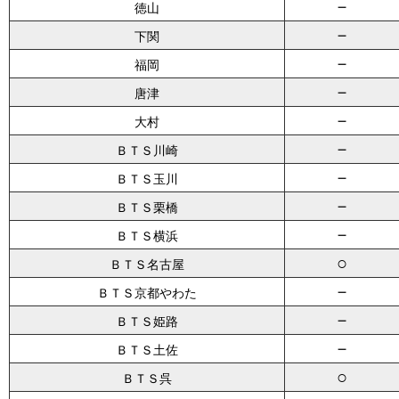
－
徳山
－
下関
－
福岡
－
唐津
－
大村
－
ＢＴＳ川崎
－
ＢＴＳ玉川
－
ＢＴＳ栗橋
－
ＢＴＳ横浜
○
ＢＴＳ名古屋
－
ＢＴＳ京都やわた
－
ＢＴＳ姫路
－
ＢＴＳ土佐
○
ＢＴＳ呉