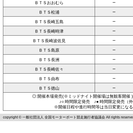
－
ＢＴＳおおむら
－
ＢＴＳ松浦
－
ＢＴＳ長崎五島
－
ＢＴＳ長崎時津
－
ＢＴＳ長崎波佐見
－
ＢＴＳ島原
－
ＢＴＳ長洲
－
ＢＴＳ長崎佐々
－
ＢＴＳ由布
－
ＢＴＳ徳山
◎:開催本場発売(※ミッドナイト開催場は無観客開催 )
♪○:時間限定発売 ♪●:時間限定発売（
※開催日程や進行時間等は当日変更になる
copyright © 一般社団法人 全国モーターボート競走施行者協議会 All rights reserve