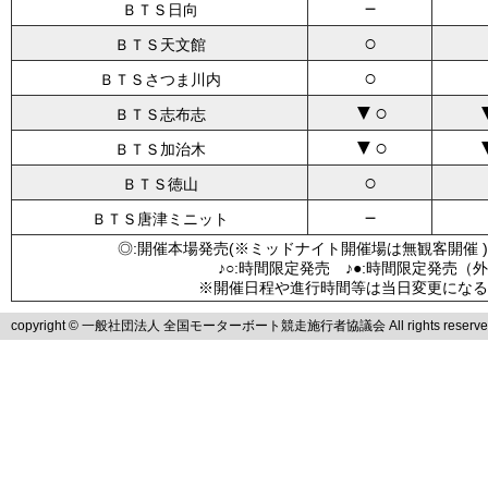
－
ＢＴＳ日向
○
ＢＴＳ天文館
○
ＢＴＳさつま川内
▼○
ＢＴＳ志布志
▼○
ＢＴＳ加治木
○
ＢＴＳ徳山
－
ＢＴＳ唐津ミニット
◎:開催本場発売(※ミッドナイト開催場は無観客開催 )
♪○:時間限定発売 ♪●:時間限定発売（
※開催日程や進行時間等は当日変更になる
copyright © 一般社団法人 全国モーターボート競走施行者協議会 All rights reserve