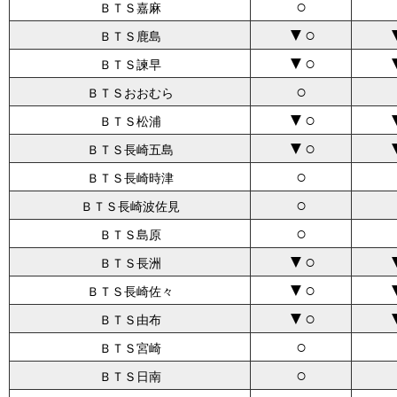
○
ＢＴＳ嘉麻
▼○
ＢＴＳ鹿島
▼○
ＢＴＳ諫早
○
ＢＴＳおおむら
▼○
ＢＴＳ松浦
▼○
ＢＴＳ長崎五島
○
ＢＴＳ長崎時津
○
ＢＴＳ長崎波佐見
○
ＢＴＳ島原
▼○
ＢＴＳ長洲
▼○
ＢＴＳ長崎佐々
▼○
ＢＴＳ由布
○
ＢＴＳ宮崎
○
ＢＴＳ日南