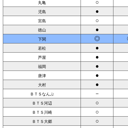
○
丸亀
●
児島
○
宮島
●
徳山
◎
下関
●
若松
●
芦屋
●
福岡
●
唐津
●
大村
－
ＢＴＳなんぶ
○
ＢＴＳ河辺
○
ＢＴＳ川崎
○
ＢＴＳ大郷