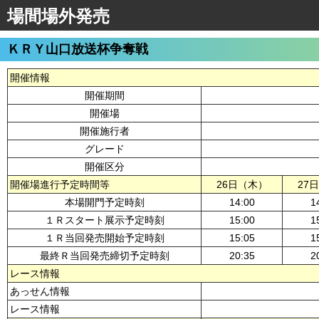
場間場外発売
ＫＲＹ山口放送杯争奪戦
開催情報
開催期間
開催場
開催施行者
グレード
開催区分
開催場進行予定時間等
26日（木）
27
本場開門予定時刻
14:00
1
１Ｒスタート展示予定時刻
15:00
1
１Ｒ当回発売開始予定時刻
15:05
1
最終Ｒ当回発売締切予定時刻
20:35
2
レース情報
あっせん情報
レース情報