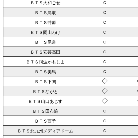
○
ＢＴＳ大和ごせ
○
ＢＴＳ鳥取
○
ＢＴＳ井原
○
ＢＴＳ岡山わけ
○
ＢＴＳ尾道
○
ＢＴＳ安芸高田
○
ＢＴＳ阿波かもじま
○
ＢＴＳ美馬
◇
ＢＴＳ下関
◇
ＢＴＳながと
◇
ＢＴＳ山口あじす
○
ＢＴＳ田布施
○
ＢＴＳ西予
○
ＢＴＳ北九州メディアドーム