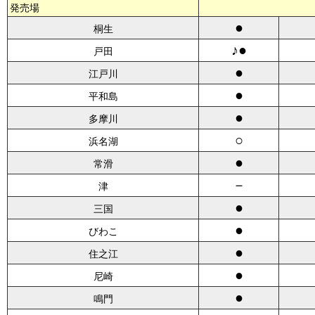
発売場
●
桐生
♪●
戸田
●
江戸川
●
平和島
●
多摩川
○
浜名湖
●
常滑
－
津
●
三国
●
びわこ
●
住之江
●
尼崎
●
鳴門