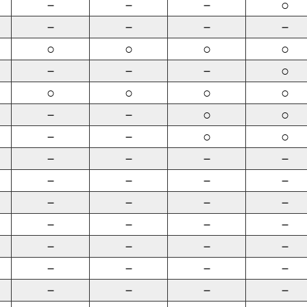
－
－
－
○
－
－
－
－
○
○
○
○
－
－
－
○
○
○
○
○
－
－
○
○
－
－
○
○
－
－
－
－
－
－
－
－
－
－
－
－
－
－
－
－
－
－
－
－
－
－
－
－
－
－
－
－