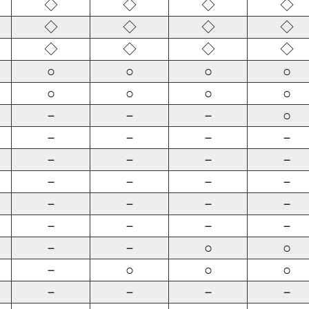
◇
◇
◇
◇
◇
◇
◇
◇
◇
◇
◇
◇
○
○
○
○
○
○
○
○
－
－
－
○
－
－
－
－
－
－
－
－
－
－
－
－
－
－
－
－
－
－
－
－
－
－
○
○
－
○
○
○
－
－
－
－