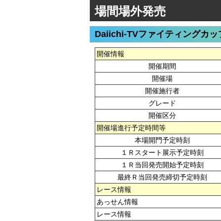
場間場外発売
Daiichi-TVファイティングカッ
開催情報
開催期間
開催場
開催施行者
グレード
開催区分
開催場進行予定時間等
本場開門予定時刻
１Ｒスタート展示予定時刻
１Ｒ当回発売開始予定時刻
最終Ｒ当回発売締切予定時刻
レース情報
あっせん情報
レース情報