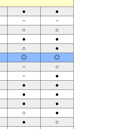
●
●
－
－
○
○
●
●
○
●
◎
◎
－
○
－
●
●
●
●
●
●
●
○
●
●
○