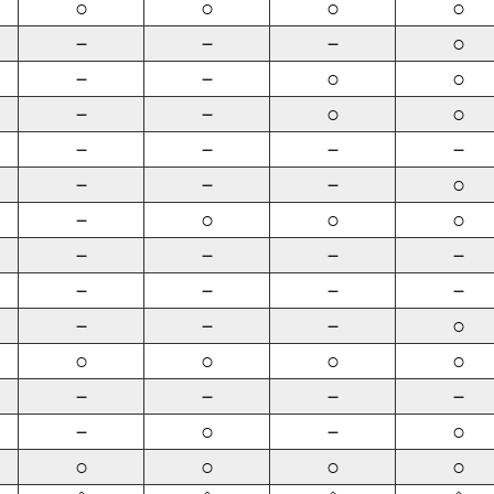
○
○
○
○
－
－
－
○
－
－
○
○
－
－
○
○
－
－
－
－
－
－
－
○
－
○
○
○
－
－
－
－
－
－
－
－
－
－
－
○
○
○
○
○
－
－
－
－
－
○
－
○
○
○
○
○