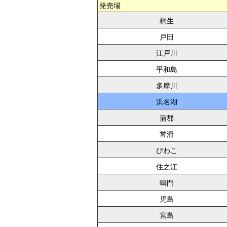
発売場
桐生
戸田
江戸川
平和島
多摩川
浜名湖
蒲郡
常滑
びわこ
住之江
鳴門
児島
宮島