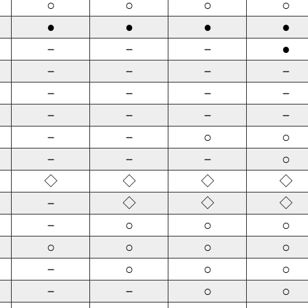
○
○
○
○
●
●
●
●
－
－
－
●
－
－
－
－
－
－
－
－
－
－
－
－
－
－
○
○
－
－
－
○
◇
◇
◇
◇
－
◇
◇
◇
－
○
○
○
○
○
○
○
－
○
○
○
－
－
○
○