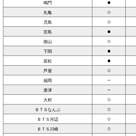
●
鳴門
○
丸亀
○
児島
●
宮島
○
徳山
●
下関
●
若松
○
芦屋
－
福岡
－
唐津
○
大村
○
ＢＴＳなんぶ
○
ＢＴＳ河辺
○
ＢＴＳ川崎