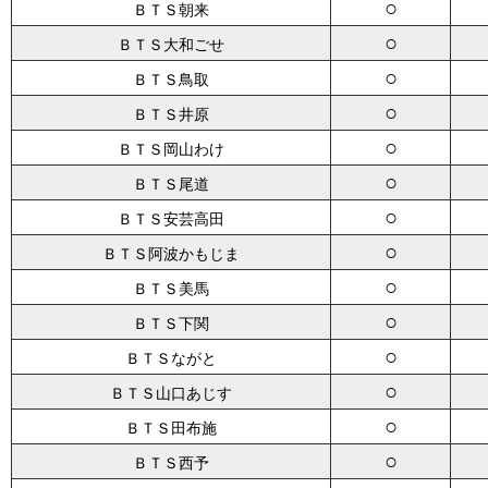
○
ＢＴＳ朝来
○
ＢＴＳ大和ごせ
○
ＢＴＳ鳥取
○
ＢＴＳ井原
○
ＢＴＳ岡山わけ
○
ＢＴＳ尾道
○
ＢＴＳ安芸高田
○
ＢＴＳ阿波かもじま
○
ＢＴＳ美馬
○
ＢＴＳ下関
○
ＢＴＳながと
○
ＢＴＳ山口あじす
○
ＢＴＳ田布施
○
ＢＴＳ西予