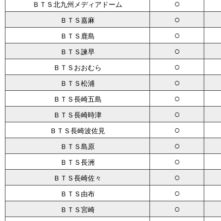
○
ＢＴＳ北九州メディアドーム
○
ＢＴＳ嘉麻
○
ＢＴＳ鹿島
○
ＢＴＳ諫早
○
ＢＴＳおおむら
○
ＢＴＳ松浦
○
ＢＴＳ長崎五島
○
ＢＴＳ長崎時津
○
ＢＴＳ長崎波佐見
○
ＢＴＳ島原
○
ＢＴＳ長洲
○
ＢＴＳ長崎佐々
○
ＢＴＳ由布
○
ＢＴＳ宮崎