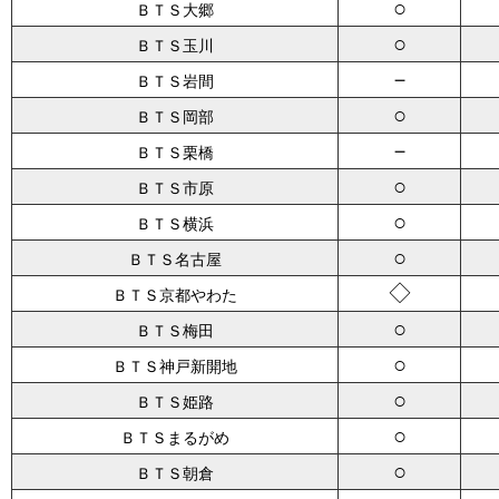
○
ＢＴＳ大郷
○
ＢＴＳ玉川
－
ＢＴＳ岩間
○
ＢＴＳ岡部
－
ＢＴＳ栗橋
○
ＢＴＳ市原
○
ＢＴＳ横浜
○
ＢＴＳ名古屋
◇
ＢＴＳ京都やわた
○
ＢＴＳ梅田
○
ＢＴＳ神戸新開地
○
ＢＴＳ姫路
○
ＢＴＳまるがめ
○
ＢＴＳ朝倉