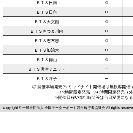
○
ＢＴＳ日南
○
ＢＴＳ日向
○
ＢＴＳ天文館
○
ＢＴＳさつま川内
○
ＢＴＳ志布志
○
ＢＴＳ加治木
○
ＢＴＳ徳山
－
ＢＴＳ唐津ミニット
－
ＢＴＳ呼子
◎:開催本場発売(※ミッドナイト開催場は無観客開催 )
♪○:時間限定発売 ♪●:時間限定発売（
※開催日程や進行時間等は当日変更になる
copyright © 一般社団法人 全国モーターボート競走施行者協議会 All rights reserve