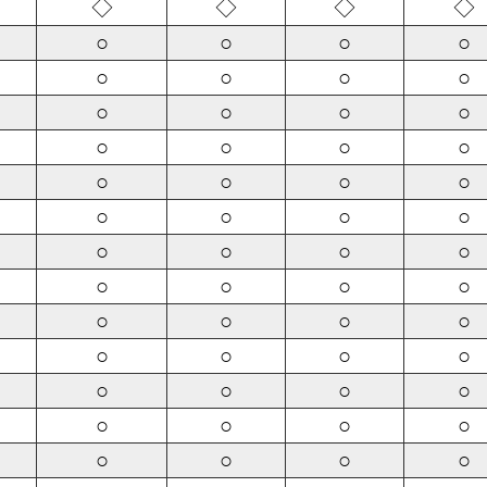
◇
◇
◇
◇
○
○
○
○
○
○
○
○
○
○
○
○
○
○
○
○
○
○
○
○
○
○
○
○
○
○
○
○
○
○
○
○
○
○
○
○
○
○
○
○
○
○
○
○
○
○
○
○
○
○
○
○