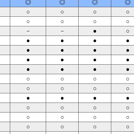
◎
◎
◎
◎
○
○
○
○
○
○
○
○
－
－
●
○
●
●
●
●
●
●
●
●
●
●
●
●
●
●
●
●
○
○
○
○
○
○
○
○
●
●
●
●
○
○
○
○
○
○
○
○
○
○
○
○