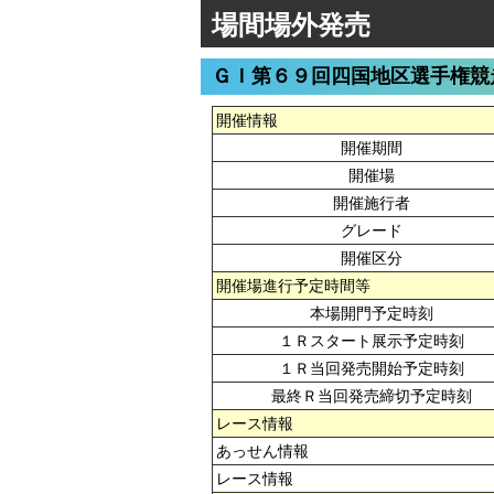
場間場外発売
ＧＩ第６９回四国地区選手権競
開催情報
開催期間
開催場
開催施行者
グレード
開催区分
開催場進行予定時間等
本場開門予定時刻
１Ｒスタート展示予定時刻
１Ｒ当回発売開始予定時刻
最終Ｒ当回発売締切予定時刻
レース情報
あっせん情報
レース情報