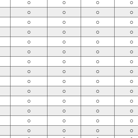
○
○
○
○
○
○
○
○
○
○
○
○
○
○
○
○
○
○
○
○
○
○
○
○
○
○
○
○
○
○
○
○
○
○
○
○
○
○
○
○
○
○
○
○
○
○
○
○
○
○
○
○
○
○
○
○