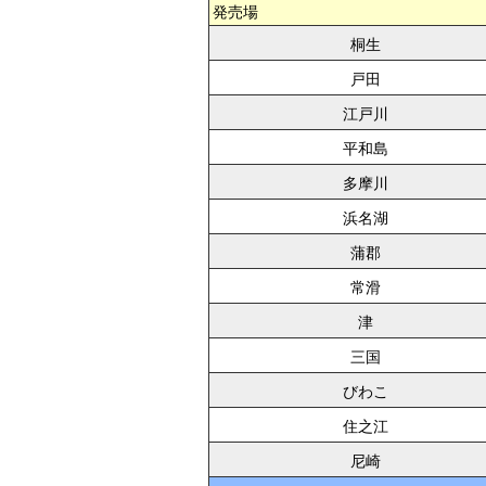
発売場
桐生
戸田
江戸川
平和島
多摩川
浜名湖
蒲郡
常滑
津
三国
びわこ
住之江
尼崎