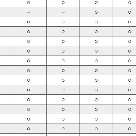
○
○
○
○
－
－
○
○
○
○
○
○
○
○
○
○
○
○
○
○
○
○
○
○
○
○
○
○
○
○
○
○
○
○
○
○
○
○
○
○
○
○
○
○
○
○
○
○
○
○
○
○
○
○
○
○