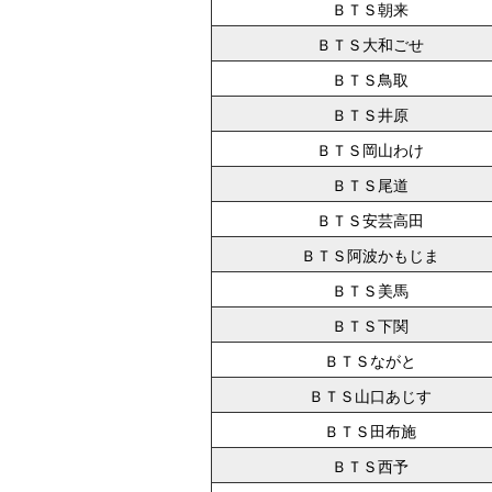
ＢＴＳ朝来
ＢＴＳ大和ごせ
ＢＴＳ鳥取
ＢＴＳ井原
ＢＴＳ岡山わけ
ＢＴＳ尾道
ＢＴＳ安芸高田
ＢＴＳ阿波かもじま
ＢＴＳ美馬
ＢＴＳ下関
ＢＴＳながと
ＢＴＳ山口あじす
ＢＴＳ田布施
ＢＴＳ西予