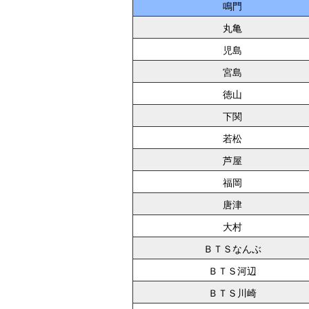
鳴門
丸亀
児島
宮島
徳山
下関
若松
芦屋
福岡
唐津
大村
ＢＴＳなんぶ
ＢＴＳ河辺
ＢＴＳ川崎