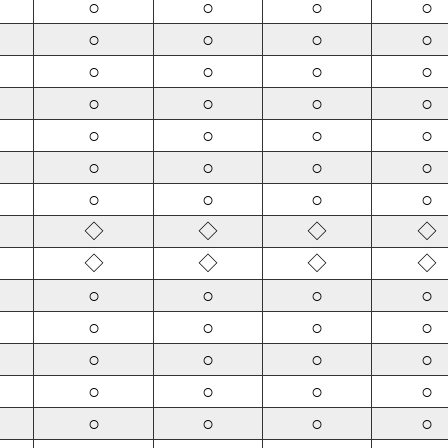
○
○
○
○
○
○
○
○
○
○
○
○
○
○
○
○
○
○
○
○
○
○
○
○
○
○
○
○
◇
◇
◇
◇
◇
◇
◇
◇
○
○
○
○
○
○
○
○
○
○
○
○
○
○
○
○
○
○
○
○