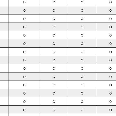
○
○
○
○
○
○
○
○
○
○
○
○
○
○
○
○
○
○
○
○
○
○
○
○
○
○
○
○
○
○
○
○
○
○
○
○
○
○
○
○
○
○
○
○
○
○
○
○
○
○
○
○
○
○
○
○