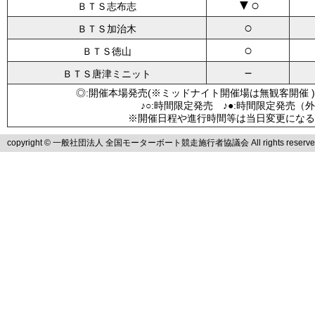
▼○
ＢＴＳ志布志
○
ＢＴＳ加治木
○
ＢＴＳ徳山
－
ＢＴＳ唐津ミニット
◎:開催本場発売(※ミッドナイト開催場は無観客開催 )
♪○:時間限定発売 ♪●:時間限定発売（
※開催日程や進行時間等は当日変更になる
copyright © 一般社団法人 全国モーターボート競走施行者協議会 All rights reserve