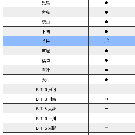
●
児島
●
宮島
●
徳山
●
下関
◎
若松
●
芦屋
●
福岡
●
唐津
●
大村
－
ＢＴＳ河辺
○
ＢＴＳ川崎
－
ＢＴＳ大郷
－
ＢＴＳ玉川
－
ＢＴＳ岩間