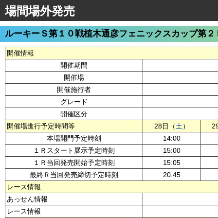
場間場外発売
ルーキーＳ第１０戦植木通彦フェニックスカップ第２
開催情報
開催期間
開催場
開催施行者
グレード
開催区分
開催場進行予定時間等
28日（
土
）
2
本場開門予定時刻
14:00
１Ｒスタート展示予定時刻
15:00
１Ｒ当回発売開始予定時刻
15:05
最終Ｒ当回発売締切予定時刻
20:45
レース情報
あっせん情報
レース情報