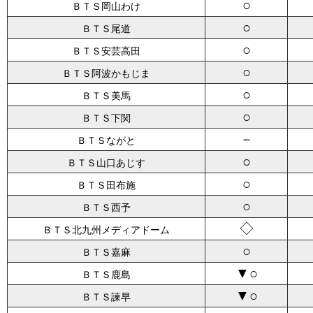
○
ＢＴＳ岡山わけ
○
ＢＴＳ尾道
○
ＢＴＳ安芸高田
○
ＢＴＳ阿波かもじま
○
ＢＴＳ美馬
○
ＢＴＳ下関
－
ＢＴＳながと
○
ＢＴＳ山口あじす
○
ＢＴＳ田布施
○
ＢＴＳ西予
◇
ＢＴＳ北九州メディアドーム
○
ＢＴＳ嘉麻
▼○
ＢＴＳ鹿島
▼○
ＢＴＳ諫早