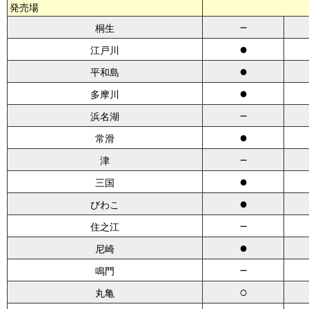
発売場
－
桐生
●
江戸川
●
平和島
●
多摩川
－
浜名湖
●
常滑
－
津
●
三国
●
びわこ
－
住之江
●
尼崎
－
鳴門
○
丸亀