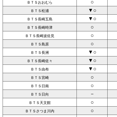
○
ＢＴＳおおむら
▼○
ＢＴＳ松浦
▼○
ＢＴＳ長崎五島
○
ＢＴＳ長崎時津
○
ＢＴＳ長崎波佐見
○
ＢＴＳ島原
▼○
ＢＴＳ長洲
▼○
ＢＴＳ長崎佐々
▼○
ＢＴＳ由布
○
ＢＴＳ宮崎
○
ＢＴＳ日南
－
ＢＴＳ日向
○
ＢＴＳ天文館
○
ＢＴＳさつま川内