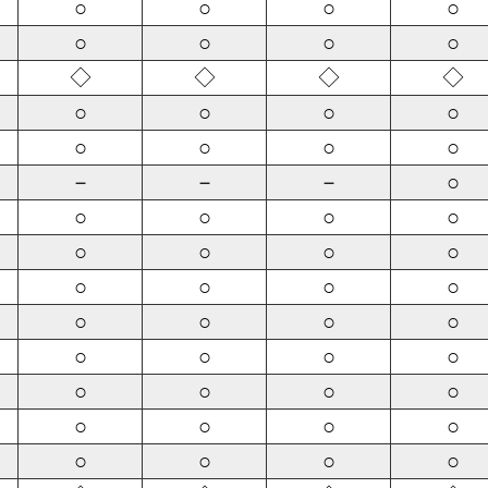
○
○
○
○
○
○
○
○
◇
◇
◇
◇
○
○
○
○
○
○
○
○
－
－
－
○
○
○
○
○
○
○
○
○
○
○
○
○
○
○
○
○
○
○
○
○
○
○
○
○
○
○
○
○
○
○
○
○