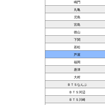
鳴門
丸亀
児島
宮島
徳山
下関
若松
芦屋
福岡
唐津
大村
ＢＴＳなんぶ
ＢＴＳ河辺
ＢＴＳ川崎