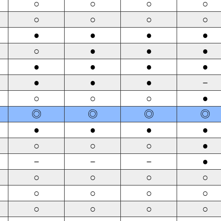
○
○
○
○
○
○
○
○
●
●
●
●
○
●
●
●
●
●
●
●
●
●
●
－
○
○
○
●
◎
◎
◎
◎
●
●
●
●
○
○
○
●
－
－
－
●
○
○
○
○
○
○
○
○
○
○
○
○