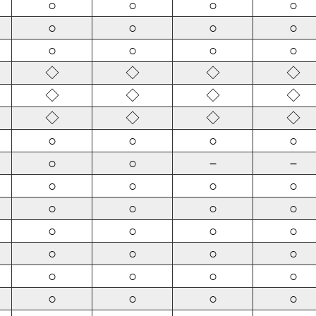
○
○
○
○
○
○
○
○
○
○
○
○
◇
◇
◇
◇
◇
◇
◇
◇
◇
◇
◇
◇
○
○
○
○
○
○
－
－
○
○
○
○
○
○
○
○
○
○
○
○
○
○
○
○
○
○
○
○
○
○
○
○