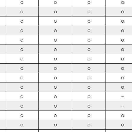
○
○
○
○
○
○
○
○
○
○
○
○
○
○
○
○
○
○
○
○
○
○
○
○
○
○
○
○
○
○
○
○
○
○
○
○
○
○
○
○
○
○
○
－
○
○
○
－
○
○
○
○
○
○
○
○