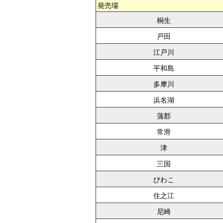
発売場
桐生
戸田
江戸川
平和島
多摩川
浜名湖
蒲郡
常滑
津
三国
びわこ
住之江
尼崎