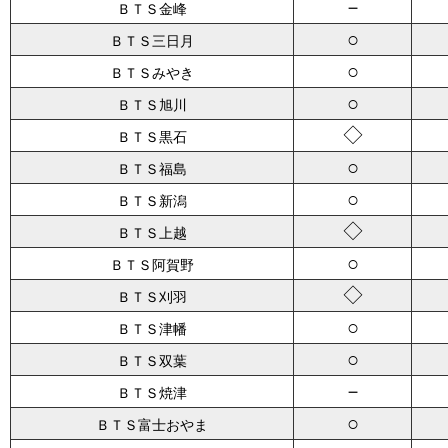
－
ＢＴＳ金峰
○
ＢＴＳ三日月
○
ＢＴＳみやき
○
ＢＴＳ旭川
◇
ＢＴＳ黒石
○
ＢＴＳ福島
○
ＢＴＳ新潟
◇
ＢＴＳ上越
○
ＢＴＳ阿賀野
◇
ＢＴＳ刈羽
○
ＢＴＳ津幡
○
ＢＴＳ双葉
－
ＢＴＳ焼津
○
ＢＴＳ富士おやま