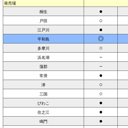
発売場
●
桐生
○
戸田
●
江戸川
◎
平和島
○
多摩川
－
浜名湖
－
蒲郡
●
常滑
○
津
○
三国
●
びわこ
●
住之江
●
鳴門