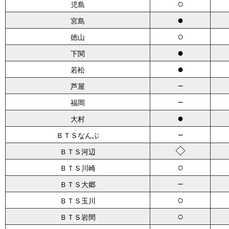
○
児島
●
宮島
○
徳山
●
下関
●
若松
－
芦屋
－
福岡
●
大村
－
ＢＴＳなんぶ
◇
ＢＴＳ河辺
○
ＢＴＳ川崎
－
ＢＴＳ大郷
○
ＢＴＳ玉川
○
ＢＴＳ岩間