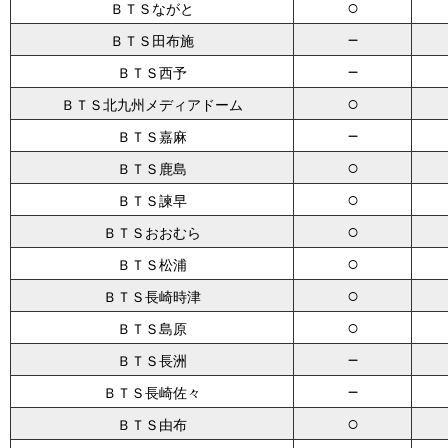
○
ＢＴＳながと
－
ＢＴＳ田布施
－
ＢＴＳ西予
○
ＢＴＳ北九州メディアドーム
－
ＢＴＳ嘉麻
○
ＢＴＳ鹿島
○
ＢＴＳ諫早
○
ＢＴＳおおむら
○
ＢＴＳ松浦
○
ＢＴＳ長崎時津
○
ＢＴＳ島原
－
ＢＴＳ長洲
－
ＢＴＳ長崎佐々
○
ＢＴＳ由布