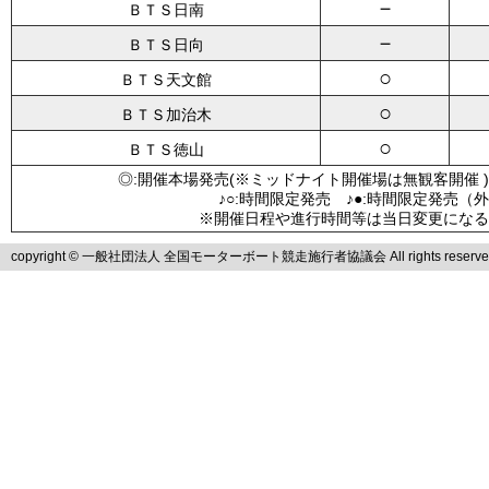
－
ＢＴＳ日南
－
ＢＴＳ日向
○
ＢＴＳ天文館
○
ＢＴＳ加治木
○
ＢＴＳ徳山
◎:開催本場発売(※ミッドナイト開催場は無観客開催 )
♪○:時間限定発売 ♪●:時間限定発売（
※開催日程や進行時間等は当日変更になる
copyright © 一般社団法人 全国モーターボート競走施行者協議会 All rights reserve