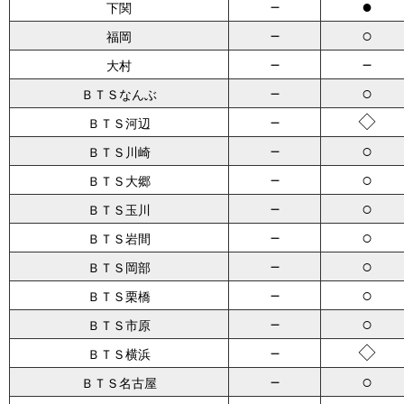
－
●
下関
－
○
福岡
－
－
大村
－
○
ＢＴＳなんぶ
－
◇
ＢＴＳ河辺
－
○
ＢＴＳ川崎
－
○
ＢＴＳ大郷
－
○
ＢＴＳ玉川
－
○
ＢＴＳ岩間
－
○
ＢＴＳ岡部
－
○
ＢＴＳ栗橋
－
○
ＢＴＳ市原
－
◇
ＢＴＳ横浜
－
○
ＢＴＳ名古屋