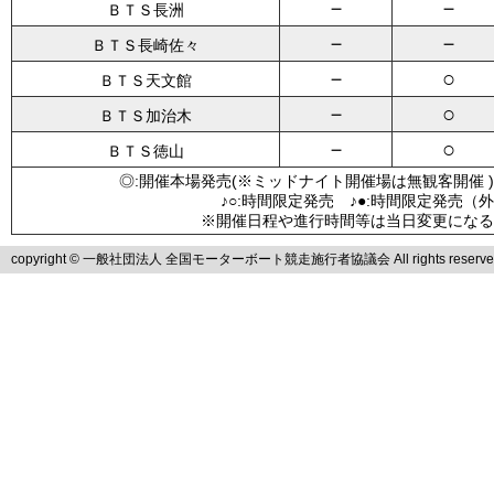
－
－
ＢＴＳ長洲
－
－
ＢＴＳ長崎佐々
－
○
ＢＴＳ天文館
－
○
ＢＴＳ加治木
－
○
ＢＴＳ徳山
◎:開催本場発売(※ミッドナイト開催場は無観客開催 )
♪○:時間限定発売 ♪●:時間限定発売（
※開催日程や進行時間等は当日変更になる
copyright © 一般社団法人 全国モーターボート競走施行者協議会 All rights reserve