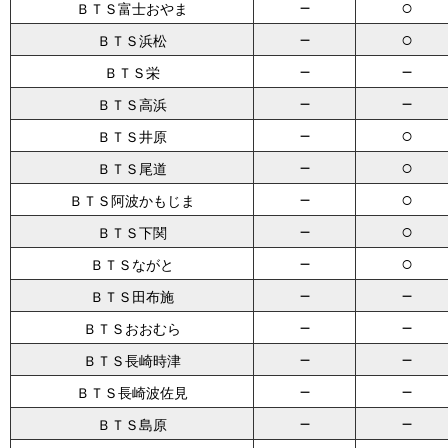
－
○
ＢＴＳ富士おやま
－
○
ＢＴＳ浜松
－
－
ＢＴＳ栄
－
－
ＢＴＳ高浜
－
○
ＢＴＳ井原
－
○
ＢＴＳ尾道
－
○
ＢＴＳ阿波かもじま
－
○
ＢＴＳ下関
－
○
ＢＴＳながと
－
－
ＢＴＳ田布施
－
－
ＢＴＳおおむら
－
－
ＢＴＳ長崎時津
－
－
ＢＴＳ長崎波佐見
－
－
ＢＴＳ島原