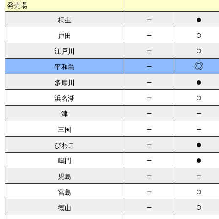
発売場
－
●
桐生
－
○
戸田
－
○
江戸川
－
◎
平和島
－
●
多摩川
－
○
浜名湖
－
－
津
－
－
三国
－
●
びわこ
－
●
鳴門
－
－
児島
－
○
宮島
－
○
徳山