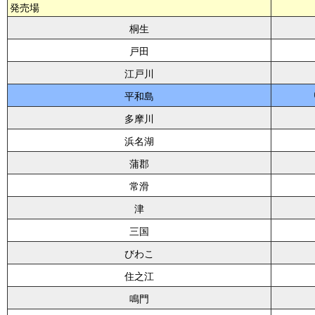
発売場
桐生
戸田
江戸川
平和島
多摩川
浜名湖
蒲郡
常滑
津
三国
びわこ
住之江
鳴門