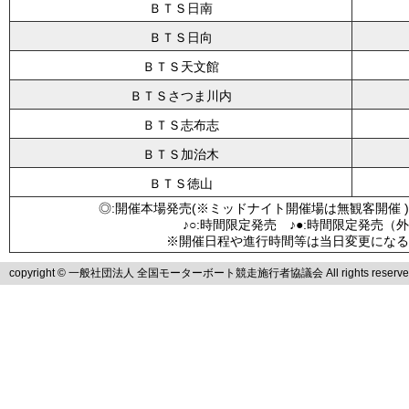
ＢＴＳ日南
ＢＴＳ日向
ＢＴＳ天文館
ＢＴＳさつま川内
ＢＴＳ志布志
ＢＴＳ加治木
ＢＴＳ徳山
◎:開催本場発売(※ミッドナイト開催場は無観客開催 )
♪○:時間限定発売 ♪●:時間限定発売（
※開催日程や進行時間等は当日変更になる
copyright © 一般社団法人 全国モーターボート競走施行者協議会 All rights reserve