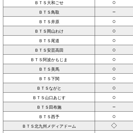
○
ＢＴＳ大和ごせ
－
ＢＴＳ鳥取
○
ＢＴＳ井原
○
ＢＴＳ岡山わけ
○
ＢＴＳ尾道
○
ＢＴＳ安芸高田
○
ＢＴＳ阿波かもじま
○
ＢＴＳ美馬
○
ＢＴＳ下関
○
ＢＴＳながと
○
ＢＴＳ山口あじす
－
ＢＴＳ田布施
○
ＢＴＳ西予
◇
ＢＴＳ北九州メディアドーム