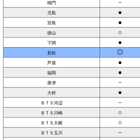
－
鳴門
●
児島
●
宮島
○
徳山
●
下関
◎
若松
●
芦屋
●
福岡
－
唐津
●
大村
－
ＢＴＳ河辺
○
ＢＴＳ川崎
○
ＢＴＳ大郷
－
ＢＴＳ玉川