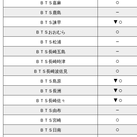
○
ＢＴＳ嘉麻
－
ＢＴＳ鹿島
▼○
ＢＴＳ諫早
○
ＢＴＳおおむら
－
ＢＴＳ松浦
－
ＢＴＳ長崎五島
○
ＢＴＳ長崎時津
○
ＢＴＳ長崎波佐見
▼○
ＢＴＳ島原
▼○
ＢＴＳ長洲
▼○
ＢＴＳ長崎佐々
－
ＢＴＳ由布
○
ＢＴＳ宮崎
○
ＢＴＳ日南