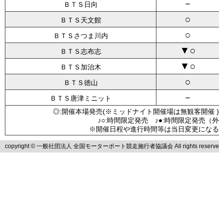
－
ＢＴＳ日向
○
ＢＴＳ天文館
○
ＢＴＳさつま川内
▼○
ＢＴＳ志布志
▼○
ＢＴＳ加治木
○
ＢＴＳ徳山
－
ＢＴＳ唐津ミニット
◎:開催本場発売(※ミッドナイト開催場は無観客開催 )
♪○:時間限定発売 ♪●:時間限定発売（
※開催日程や進行時間等は当日変更になる
copyright © 一般社団法人 全国モーターボート競走施行者協議会 All rights reserve