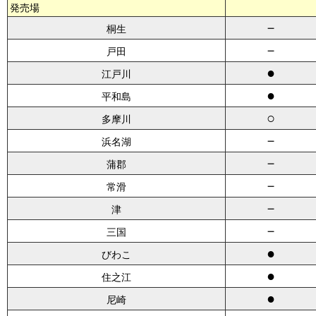
発売場
－
桐生
－
戸田
●
江戸川
●
平和島
○
多摩川
－
浜名湖
－
蒲郡
－
常滑
－
津
－
三国
●
びわこ
●
住之江
●
尼崎