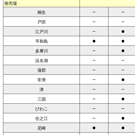
発売場
－
－
桐生
－
－
戸田
－
●
江戸川
●
●
平和島
－
●
多摩川
－
－
浜名湖
－
－
蒲郡
－
●
常滑
－
－
津
－
●
三国
－
－
びわこ
－
●
住之江
●
●
尼崎