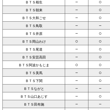
－
○
ＢＴＳ相生
－
○
ＢＴＳ朝来
－
○
ＢＴＳ大和ごせ
－
－
ＢＴＳ鳥取
－
○
ＢＴＳ井原
○
○
ＢＴＳ岡山わけ
－
○
ＢＴＳ尾道
－
○
ＢＴＳ安芸高田
○
○
ＢＴＳ阿波かもじま
－
○
ＢＴＳ美馬
－
○
ＢＴＳ下関
－
－
ＢＴＳながと
－
○
ＢＴＳ山口あじす
－
－
ＢＴＳ田布施