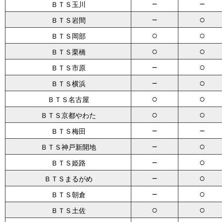
－
－
ＢＴＳ玉川
－
○
ＢＴＳ岩間
○
○
ＢＴＳ岡部
○
○
ＢＴＳ栗橋
－
○
ＢＴＳ市原
－
○
ＢＴＳ横浜
○
○
ＢＴＳ名古屋
○
○
ＢＴＳ京都やわた
－
－
ＢＴＳ梅田
－
○
ＢＴＳ神戸新開地
－
○
ＢＴＳ姫路
－
○
ＢＴＳまるがめ
－
○
ＢＴＳ朝倉
○
○
ＢＴＳ土佐