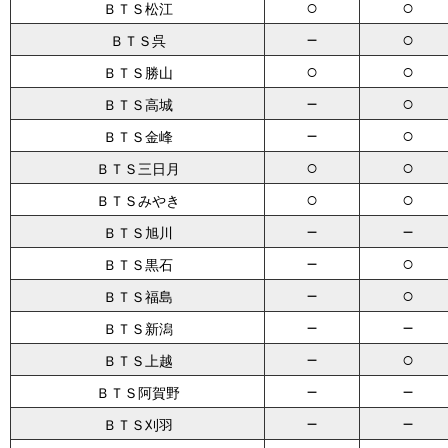
○
○
ＢＴＳ松江
－
○
ＢＴＳ呉
○
○
ＢＴＳ勝山
－
○
ＢＴＳ高城
－
○
ＢＴＳ金峰
○
○
ＢＴＳ三日月
○
○
ＢＴＳみやき
－
－
ＢＴＳ旭川
－
○
ＢＴＳ黒石
－
○
ＢＴＳ福島
－
－
ＢＴＳ新潟
－
○
ＢＴＳ上越
－
－
ＢＴＳ阿賀野
－
－
ＢＴＳ刈羽