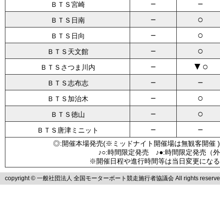
－
－
ＢＴＳ宮崎
－
○
ＢＴＳ日南
－
○
ＢＴＳ日向
－
○
ＢＴＳ天文館
－
▼○
ＢＴＳさつま川内
－
－
ＢＴＳ志布志
－
○
ＢＴＳ加治木
－
○
ＢＴＳ徳山
－
－
ＢＴＳ唐津ミニット
◎:開催本場発売(※ミッドナイト開催場は無観客開催 )
♪○:時間限定発売 ♪●:時間限定発売（
※開催日程や進行時間等は当日変更になる
copyright © 一般社団法人 全国モーターボート競走施行者協議会 All rights reserve