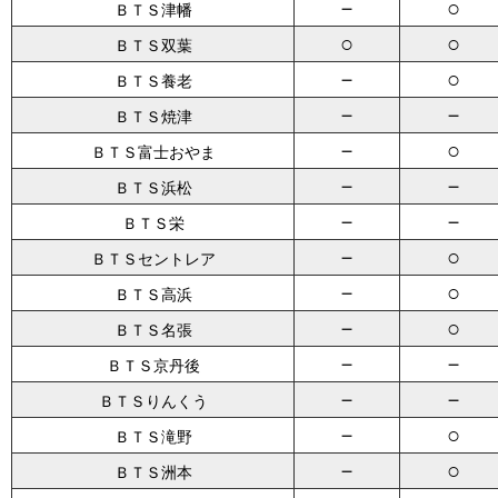
－
○
ＢＴＳ津幡
○
○
ＢＴＳ双葉
－
○
ＢＴＳ養老
－
－
ＢＴＳ焼津
－
○
ＢＴＳ富士おやま
－
－
ＢＴＳ浜松
－
－
ＢＴＳ栄
－
○
ＢＴＳセントレア
－
○
ＢＴＳ高浜
－
○
ＢＴＳ名張
－
－
ＢＴＳ京丹後
－
－
ＢＴＳりんくう
－
○
ＢＴＳ滝野
－
○
ＢＴＳ洲本