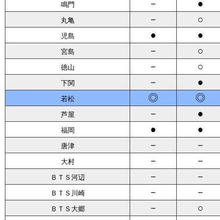
－
●
鳴門
－
○
丸亀
●
●
児島
－
○
宮島
－
○
徳山
－
●
下関
◎
◎
若松
－
●
芦屋
●
●
福岡
－
－
唐津
－
－
大村
－
－
ＢＴＳ河辺
－
－
ＢＴＳ川崎
－
○
ＢＴＳ大郷