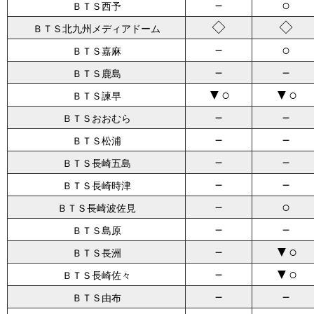
－
○
ＢＴＳ西予
◇
◇
ＢＴＳ北九州メディアドーム
－
○
ＢＴＳ嘉麻
－
－
ＢＴＳ鹿島
▼○
▼○
ＢＴＳ諫早
－
－
ＢＴＳおおむら
－
－
ＢＴＳ松浦
－
－
ＢＴＳ長崎五島
－
－
ＢＴＳ長崎時津
－
○
ＢＴＳ長崎波佐見
－
－
ＢＴＳ島原
－
▼○
ＢＴＳ長洲
－
▼○
ＢＴＳ長崎佐々
－
－
ＢＴＳ由布